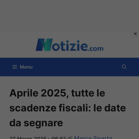
Vai
al
contenuto
Menu
Aprile 2025, tutte le
scadenze fiscali: le date
da segnare
di
Marco Sparta
27 Marzo 2025 - 06:52