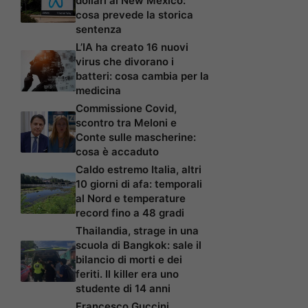
dollari al New Mexico:
cosa prevede la storica
sentenza
L’IA ha creato 16 nuovi
virus che divorano i
batteri: cosa cambia per la
medicina
Commissione Covid,
scontro tra Meloni e
Conte sulle mascherine:
cosa è accaduto
Caldo estremo Italia, altri
10 giorni di afa: temporali
al Nord e temperature
record fino a 48 gradi
Thailandia, strage in una
scuola di Bangkok: sale il
bilancio di morti e dei
feriti. Il killer era uno
studente di 14 anni
Francesco Guccini,