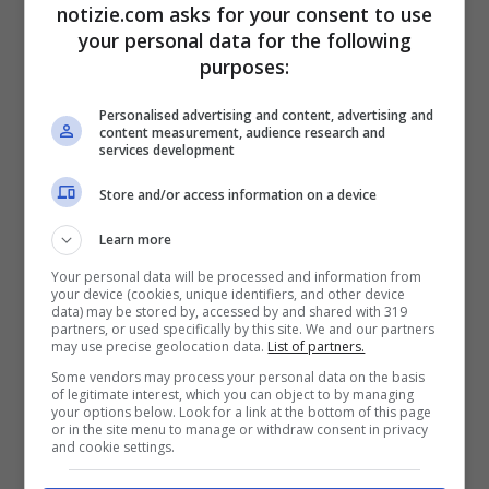
notizie.com asks for your consent to use
procedere all’emissione e registrazione
your personal data for the following
delle fatture per beni spediti o consegnati
purposes:
e per servizi prestati durante il mese
Personalised advertising and content, advertising and
content measurement, audience research and
solare precedente.
services development
Store and/or access information on a device
Per quanto riguarda il 16 aprile, le
Learn more
scadenze fissate sono diverse. Tra le più
Your personal data will be processed and information from
rilevanti rientra quella che interessa i
your device (cookies, unique identifiers, and other device
data) may be stored by, accessed by and shared with 319
titolari di Partita Iva che durante il 2023
partners, or used specifically by this site. We and our partners
may use precise geolocation data.
List of partners.
hanno dichiarato compensi non oltre i
Some vendors may process your personal data on the basis
of legitimate interest, which you can object to by managing
170mila euro ed hanno optato per il
your options below. Look for a link at the bottom of this page
or in the site menu to manage or withdraw consent in privacy
pagamento rateale. I soggetti in questione
and cookie settings.
dovranno
versare la quarta rata del