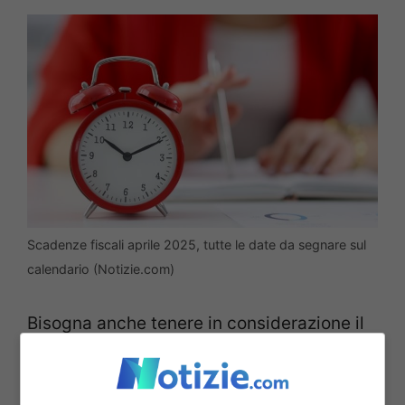
Scadenze fiscali aprile 2025, tutte le date da segnare sul
calendario (Notizie.com)
Bisogna anche tenere in considerazione il
15 aprile
, termine entro cui i
titolari di
partita con fatturazione
differita
dovranno