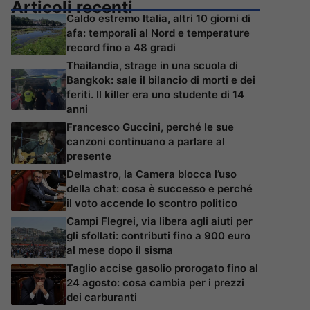
Articoli recenti
Caldo estremo Italia, altri 10 giorni di
afa: temporali al Nord e temperature
record fino a 48 gradi
Thailandia, strage in una scuola di
Bangkok: sale il bilancio di morti e dei
feriti. Il killer era uno studente di 14
anni
Francesco Guccini, perché le sue
canzoni continuano a parlare al
presente
Delmastro, la Camera blocca l’uso
della chat: cosa è successo e perché
il voto accende lo scontro politico
Campi Flegrei, via libera agli aiuti per
gli sfollati: contributi fino a 900 euro
al mese dopo il sisma
Taglio accise gasolio prorogato fino al
24 agosto: cosa cambia per i prezzi
dei carburanti