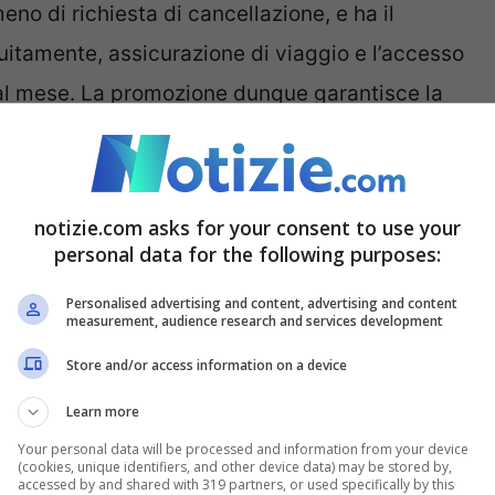
meno di richiesta di cancellazione, e ha il
tuitamente, assicurazione di viaggio e l’accesso
a al mese. La promozione dunque garantisce la
olo delle occasioni davvero interessanti.
le
, un sogno, ma va ben sottolineato che ci
notizie.com asks for your consent to use your
te obbligatoriamente
. Questo rende tutto più
personal data for the following purposes:
disposizione di chiunque ne voglia usufruire.
Personalised advertising and content, advertising and content
ressante andare ad approfondire la promozione
measurement, audience research and services development
Store and/or access information on a device
Learn more
offerta
Your personal data will be processed and information from your device
(cookies, unique identifiers, and other device data) may be stored by,
accessed by and shared with 319 partners, or used specifically by this