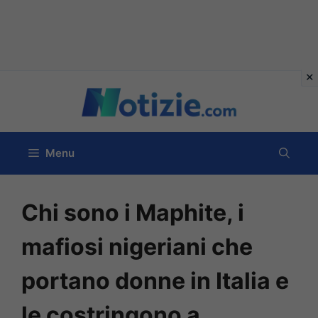
Vai
al
contenuto
Menu
Chi sono i Maphite, i
mafiosi nigeriani che
portano donne in Italia e
le costringono a