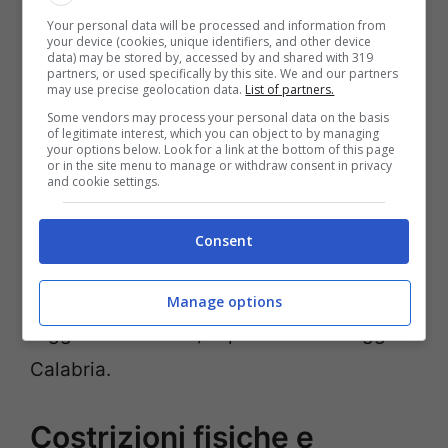
di trovare un dignitoso lavoro. Nel corso
Your personal data will be processed and information from
your device (cookies, unique identifiers, and other device
delle indagini sono state individuate
data) may be stored by, accessed by and shared with 319
partners, or used specifically by this site. We and our partners
ulteriori vittime,
anche minorenni
. Ignare
may use precise geolocation data.
List of partners.
del loro futuro, hanno affrontato un lungo
Some vendors may process your personal data on the basis
of legitimate interest, which you can object to by managing
your options below. Look for a link at the bottom of this page
viaggio, denso di violenze fisiche,
or in the site menu to manage or withdraw consent in privacy
and cookie settings.
psicologiche e sessuali. Hanno
attraversato la Nigeria, il Niger e la Libia,
Consent
da dove sono poi partite via mare, su
un’imbarcazione di fortuna. Hanno quindi
Manage options
raggiunto Pozzallo, in provincia di Reggio
Calabria.
Costrizioni fisiche e