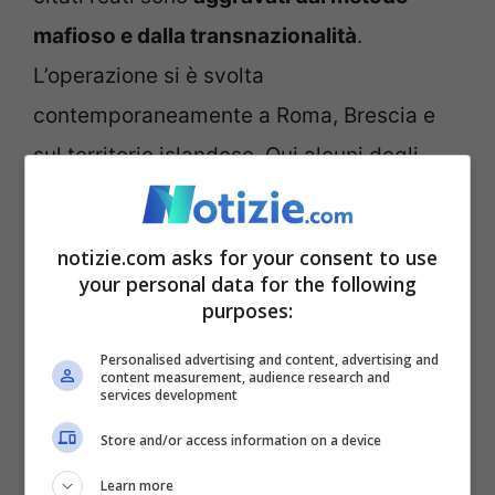
mafioso e dalla transnazionalità
.
L’operazione si è svolta
contemporaneamente a Roma, Brescia e
sul territorio islandese. Qui alcuni degli
arrestati si erano trasferiti da qualche
tempo.
notizie.com asks for your consent to use
your personal data for the following
Le indagini hanno visto anche le
purposes:
dichiarazioni di una giovane e coraggiosa
Personalised advertising and content, advertising and
content measurement, audience research and
vittima che è riuscita a ribellarsi dalla rete
services development
dei suoi sfruttatori. Questi l’avevano
Store and/or access information on a device
indotta ad arrivare in Italia con la speranza
Learn more