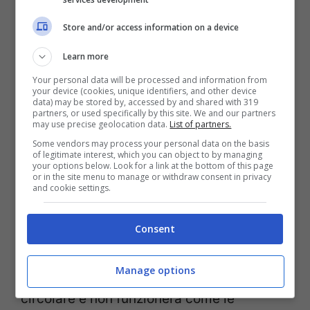
ufficialmente (Notizie.com)
Store and/or access information on a device
L’arrivo della valuta digitale emessa dalla
Learn more
Bce, però,
potrebbe essere anticipato di
Your personal data will be processed and information from
your device (cookies, unique identifiers, and other device
qualche mese
. Secondo alcune
data) may be stored by, accessed by and shared with 319
partners, or used specifically by this site. We and our partners
indiscrezioni, difatti, l’alternativa al denaro
may use precise geolocation data.
List of partners.
Some vendors may process your personal data on the basis
contante potrebbe essere lanciata già alla
of legitimate interest, which you can object to by managing
your options below. Look for a link at the bottom of this page
fine di quest’anno, probabilmente ad
or in the site menu to manage or withdraw consent in privacy
and cookie settings.
ottobre. In molti si chiedono come
funzionerà il nuovo sistema. È bene sapere
Consent
che
l’euro digitale non rimpiazzerà il
Manage options
denaro contante
che continuerà a
circolare e non funzionerà come le