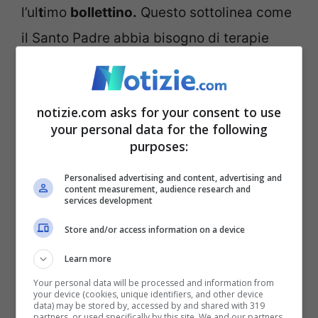
l’ul
t
imo
bollettino.
Questo sottolinea come
il Santo Padre abbia bisogno di terapie
ospedaliere, fisioterapiche sia per il fisico
che per i polmoni. Nonostante questo c’è
notizie.com asks for your consent to use
cauto ottimismo con Bergoglio che ha
your personal data for the following
continuato a lavorare e ha concelebrato la
purposes:
Santa Messa della domenica.
Personalised advertising and content, advertising and
content measurement, audience research and
services development
Store and/or access information on a device
Learn more
Your personal data will be processed and information from
your device (cookies, unique identifiers, and other device
data) may be stored by, accessed by and shared with 319
partners, or used specifically by this site. We and our partners