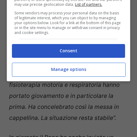
may use precise geolocation data.
List of partners.
Some vendors may process your personal data on the basis
of legitimate interest, which you can object to by managing
your options below. Look for a link at the bottom of this page
or in the site menu to manage or withdraw consent in privacy
and cookie settings.
Come sta Papa Francesco? (ANSA) Notizie.com
Consent
Dalla sala stampa del Vaticano fanno
sapere: “
Durante la giornata
Papa
Manage options
Francesco ha continuato la terapia
, la
fisioterapia motoria e respiratoria hanno
portato giovamento e in particolare la
prima. Ha concelebrato così la messa in
cappellina. La situazione resta stabile”.