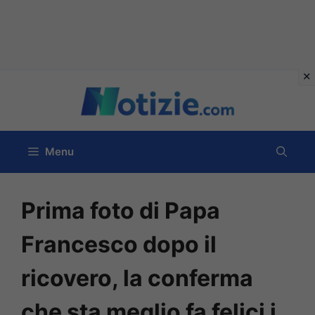
Vai
al
contenuto
Menu
Prima foto di Papa
Francesco dopo il
ricovero, la conferma
che sta meglio fa felici i