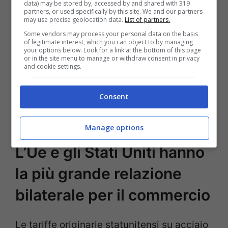
data) may be stored by, accessed by and shared with 319
commerciali sleali e rinvigorire un sistema
partners, or used specifically by this site. We and our partners
may use precise geolocation data.
List of partners.
commerciale basato sulle regole. “
La
Some vendors may process your personal data on the basis
of legitimate interest, which you can object to by managing
scelta spetta agli Stati Uniti:
– ha concluso
your options below. Look for a link at the bottom of this page
or in the site menu to manage or withdraw consent in privacy
Lange –
ed è tra ulteriore caos
and cookie settings.
commerciale e
maggiori opportunità
Consent
commerciali
. Qualunque sia la scelta, l’Ue
è pronta
“.
Manage options
L’Ue e gli Stati Uniti hanno
la più grande relazione
bilaterale per il commercio
Le tariffe originarie statunitensi su acciaio