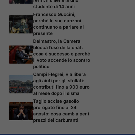
feriti. Il killer era uno
studente di 14 anni
Francesco Guccini,
perché le sue canzoni
continuano a parlare al
presente
Delmastro, la Camera
blocca l’uso della chat:
cosa è successo e perché
il voto accende lo scontro
politico
Campi Flegrei, via libera
agli aiuti per gli sfollati:
contributi fino a 900 euro
al mese dopo il sisma
Taglio accise gasolio
prorogato fino al 24
agosto: cosa cambia per i
prezzi dei carburanti