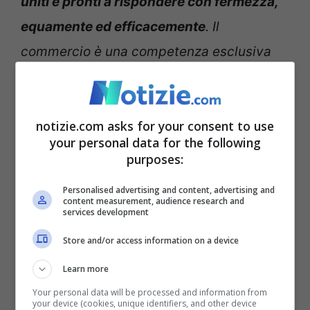
uniti e pronti a rispondere con fermezza,
equamente ed efficacemente
. Il
commercio è una competenza esclusiva
dell’Unione e il Parlamento sostiene
pienamente la Commissione nella sua
notizie.com asks for your consent to use
risposta. Crediamo ancora che ci sia
your personal data for the following
ampio spazio per un programma positivo
”.
purposes:
Personalised advertising and content, advertising and
Secondo il presidente Inta l’Ue può definire
content measurement, audience research and
services development
standard globali, ampliare l’accesso al
Store and/or access information on a device
mercato per le aziende europee, affrontare
la sovracapacità globale, decarbonizzare
Learn more
Your personal data will be processed and information from
le industrie, affrontare le pratiche
your device (cookies, unique identifiers, and other device