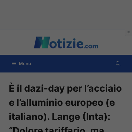
Vai
al
contenuto
Menu
È il dazi-day per l’acciaio
e l’alluminio europeo (e
italiano). Lange (Inta):
“Dolore tariffario, ma