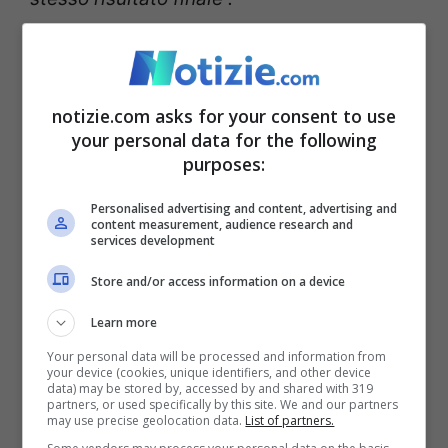
Marco Milani a
Notizie.com: “Col governo
notizie.com asks for your consent to use
your personal data for the following
Meloni ci aspettavamo la
purposes:
luce”
Personalised advertising and content, advertising and
content measurement, audience research and
services development
E ora qual è la situazione legata alla polizia
Store and/or access information on a device
locale? Marco Milani ha aggiunto quelle
che sarebbero state le novità: “
Noi
Learn more
pensavamo che col
governo Meloni
si
Your personal data will be processed and information from
your device (cookies, unique identifiers, and other device
data) may be stored by, accessed by and shared with 319
vedesse luce
, perché il Ministro Matteo
partners, or used specifically by this site. We and our partners
may use precise geolocation data.
List of partners.
Piantedosi, in precedenza prefetto di