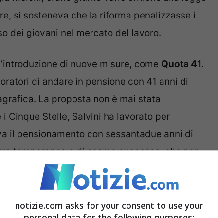
are, si sosteneva che la riforma penalizzasse i
so dei giovani nel mercato del lavoro.
l’introduzione di nuove misure, come
Quota 41
.
atori di andare in pensione con 41 anni di
agrafica. La proposta non è mai stata
i Cinque Stelle, Salvini ha lavorato per
va il pensionamento con sessantadue anni di
isura temporanea e di scarso successo, che non
a cosa per
Quota 103
, arrivata con il Governo
notizie.com asks for your consent to use your
personal data for the following purposes: