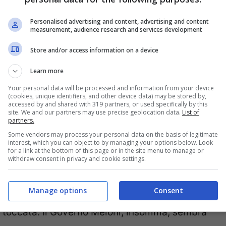
a
Legge Fornero è ancora in vigore
. Mentre le
1, non sono mai state implementate in modo
Personalised advertising and content, advertising and content
measurement, audience research and services development
sistema previdenziale italiano non può
Store and/or access information on a device
di riforma. Ciò a causa dell’invecchiamento
Learn more
oppo alto e della mancanza di un piano
Your personal data will be processed and information from your device
sostenibile.
(cookies, unique identifiers, and other device data) may be stored by,
accessed by and shared with 319 partners, or used specifically by this
site. We and our partners may use precise geolocation data.
List of
partners.
ornero, cosa cambia nelle
Some vendors may process your personal data on the basis of legitimate
interest, which you can object to by managing your options below. Look
for a link at the bottom of this page or in the site menu to manage or
withdraw consent in privacy and cookie settings.
 un ulteriore innalzamento dell’età
Manage options
Consent
n sono previste novità riguardo a una riforma
à toccata. Il Governo Meloni, insomma, sembra