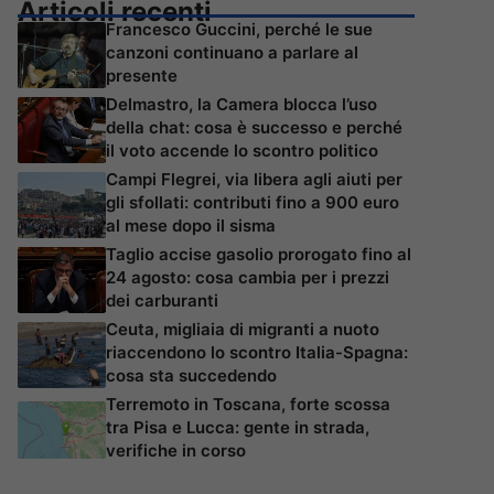
Articoli recenti
Francesco Guccini, perché le sue
canzoni continuano a parlare al
presente
Delmastro, la Camera blocca l’uso
della chat: cosa è successo e perché
il voto accende lo scontro politico
Campi Flegrei, via libera agli aiuti per
gli sfollati: contributi fino a 900 euro
al mese dopo il sisma
Taglio accise gasolio prorogato fino al
24 agosto: cosa cambia per i prezzi
dei carburanti
Ceuta, migliaia di migranti a nuoto
riaccendono lo scontro Italia-Spagna:
cosa sta succedendo
Terremoto in Toscana, forte scossa
tra Pisa e Lucca: gente in strada,
verifiche in corso