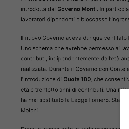
introdotta dal
Governo Monti
. In particol
lavoratori dipendenti e bloccasse l’ingres
Il nuovo Governo aveva dunque ventilato 
Uno schema che avrebbe permesso ai lavor
contributi, indipendentemente dall’età an
realizzata. Durante il Governo con Conte e 
l’introduzione di
Quota 100
, che consenti
età e trentotto anni di contributi. Una m
ha mai sostituito la Legge Fornero. Stess
Meloni.