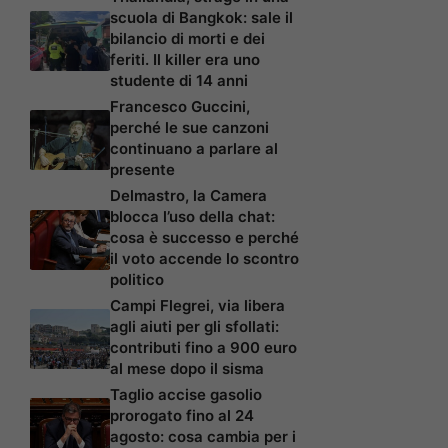
scuola di Bangkok: sale il
bilancio di morti e dei
feriti. Il killer era uno
studente di 14 anni
Francesco Guccini,
perché le sue canzoni
continuano a parlare al
presente
Delmastro, la Camera
blocca l’uso della chat:
cosa è successo e perché
il voto accende lo scontro
politico
Campi Flegrei, via libera
agli aiuti per gli sfollati:
contributi fino a 900 euro
al mese dopo il sisma
Taglio accise gasolio
prorogato fino al 24
agosto: cosa cambia per i