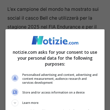
L’ex campione del mondo ha mostrato sui
social il casco Bell che utilizzerà per la
stagione 2025 nel FIA Endurance e per il
quale ha spinto
Aldo Drudi
a riprendere in
mano carta e matita per realizzare un
notizie.com asks for your consent to use
disegno che ricordi i suoi leggendari
your personal data for the following
trascorsi in moto.
purposes:
Personalised advertising and content, advertising and
content measurement, audience research and
services development
Store and/or access information on a device
Learn more