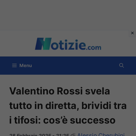
Vai
al
contenuto
Menu
Valentino Rossi svela
tutto in diretta, brividi tra
i tifosi: cos’è successo
di
Alessio Cherubini
28 Febbraio 2025 - 21:25