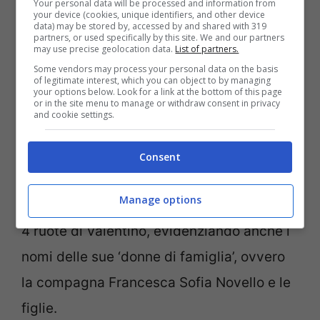
Your personal data will be processed and information from
your device (cookies, unique identifiers, and other device
data) may be stored by, accessed by and shared with 319
partners, or used specifically by this site. We and our partners
may use precise geolocation data.
List of partners.
Some vendors may process your personal data on the basis
of legitimate interest, which you can object to by managing
your options below. Look for a link at the bottom of this page
Valentino Rossi e il casco ‘Sole e Luna’: l’annuncio su X
or in the site menu to manage or withdraw consent in privacy
(Ansa Foto) – Notizie.com
and cookie settings.
Il casco, denominato ‘
Sole e Luna 2025
‘
Consent
presenta alcune novità stilistiche
Manage options
importanti che si distaccano dal passato a
4 ruote di Valentino, evidenziando anche i
nomi delle sue ‘donne di famiglia’, ovvero
la compagna Francesca Sofia Novello e le
figlie.