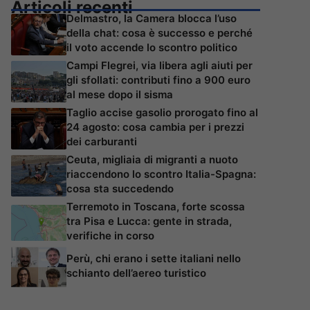
Articoli recenti
Delmastro, la Camera blocca l’uso
della chat: cosa è successo e perché
il voto accende lo scontro politico
Campi Flegrei, via libera agli aiuti per
gli sfollati: contributi fino a 900 euro
al mese dopo il sisma
Taglio accise gasolio prorogato fino al
24 agosto: cosa cambia per i prezzi
dei carburanti
Ceuta, migliaia di migranti a nuoto
riaccendono lo scontro Italia-Spagna:
cosa sta succedendo
Terremoto in Toscana, forte scossa
tra Pisa e Lucca: gente in strada,
verifiche in corso
Perù, chi erano i sette italiani nello
schianto dell’aereo turistico