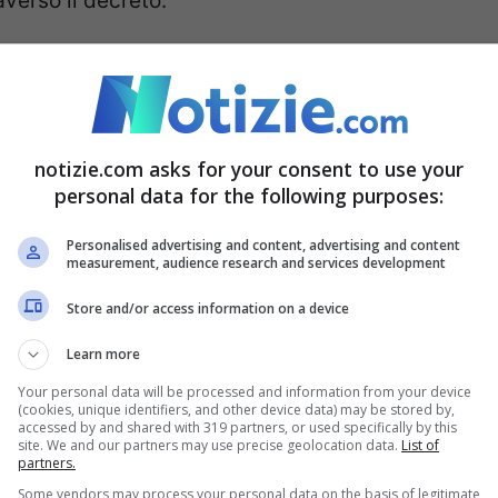
averso il decreto.
ole per il calcolo: pubblicato
creto
notizie.com asks for your consent to use your
decreto del Presidente del Consiglio dei
personal data for the following purposes:
l testo
introduce delle novità importanti che
Personalised advertising and content, advertising and content
measurement, audience research and services development
to utilizzato per accedere ad una serie di bonus
ico Universale, i bonus sociali e la Carta
Store and/or access information on a device
Learn more
Your personal data will be processed and information from your device
(cookies, unique identifiers, and other device data) may be stored by,
accessed by and shared with 319 partners, or used specifically by this
site. We and our partners may use precise geolocation data.
List of
partners.
Some vendors may process your personal data on the basis of legitimate