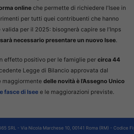
forma online
che permette di richiedere l’Isee in
arimenti per tutti quei contribuenti che hanno
 valida per il 2025: bisognerà capire se l’Inps
 sarà necessario presentare un nuovo Isee
.
 effetto positivo per le famiglie per
circa 44
recedente Legge di Bilancio approvata dal
ire maggiormente
delle novità è l’Assegno Unico
le fasce di Isee
e le maggiorazioni previste.
365 SRL - Via Nicola Marchese 10, 00141 Roma (RM) - Codice Fis