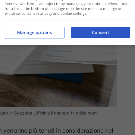
interest, which you can object to by managing your options below. Look
for a link at the bottom of this page or in the site menu to manage or
withdraw consent in privacy and cookie settings.
Manage options
Consent
cato in Gazzetta Ufficiale il decreto (Notizie.com)
 verranno più tenuti in considerazione nel