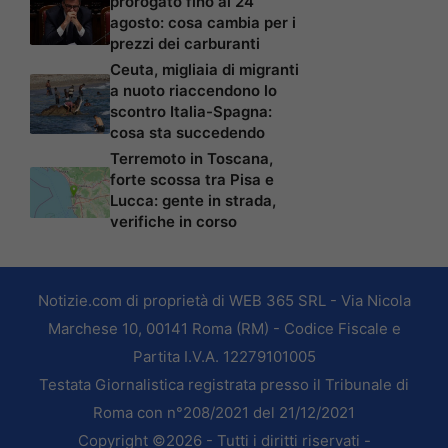
prorogato fino al 24
agosto: cosa cambia per i
prezzi dei carburanti
Ceuta, migliaia di migranti
a nuoto riaccendono lo
scontro Italia-Spagna:
cosa sta succedendo
Terremoto in Toscana,
forte scossa tra Pisa e
Lucca: gente in strada,
verifiche in corso
Notizie.com di proprietà di WEB 365 SRL - Via Nicola
Marchese 10, 00141 Roma (RM) - Codice Fiscale e
Partita I.V.A. 12279101005
Testata Giornalistica registrata presso il Tribunale di
Roma con n°208/2021 del 21/12/2021
Copyright ©2026 - Tutti i diritti riservati -