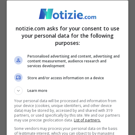
con la Russia
”.
Le risorse che gli Stati Uniti cercano in
notizie.com asks for your consent to use
your personal data for the following
Ucraina includono componenti essenziali
purposes:
per le batterie, la produzione di titanio e
Personalised advertising and content, advertising and
terre rare utilizzate nell’elettronica, nelle
content measurement, audience research and
services development
turbine eoliche, nelle armi e in altri prodotti
Store and/or access information on a device
tecnologici. “
Ucraina e Usa sono nelle fasi
Learn more
finali delle negoziazioni riguardanti
Your personal data will be processed and information from
l’accordo sui minerali. –
ha affermato Olha
your device (cookies, unique identifiers, and other device
data) may be stored by, accessed by and shared with 319
Stefanishyna, vicepremier ucraina per
partners, or used specifically by this site. We and our partners
may use precise geolocation data.
List of partners.
l’integrazione europea ed euro-atlantica
–
Some vendors may process your personal data on the basis
of legitimate interest, which you can object to by managing