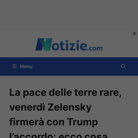
Vai
al
contenuto
Menu
La pace delle terre rare,
venerdì Zelensky
firmerà con Trump
l’accordo: ecco cosa