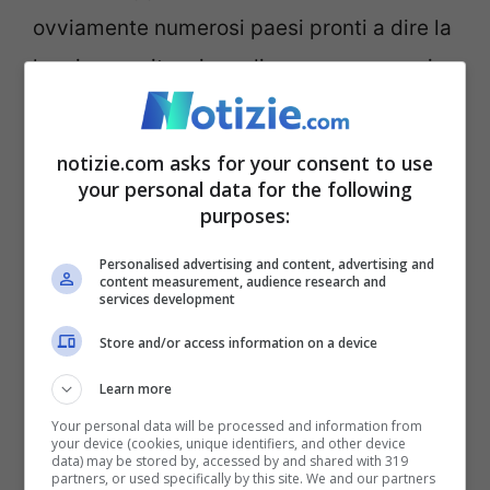
ovviamente numerosi paesi pronti a dire la
loro in una situazione di emergenza a cui
deve essere trovata una soluzione. La
guerra va avanti e l’UE ha deciso dove
notizie.com asks for your consent to use
posizionarsi.
your personal data for the following
purposes:
Guerra in Ucraina, gli ultimi
Personalised advertising and content, advertising and
content measurement, audience research and
aggiornamenti
services development
Store and/or access information on a device
Nel frattempo che ha parlato
Ursula von
Learn more
der Leyen,
presidente della Commissione
Your personal data will be processed and information from
your device (cookies, unique identifiers, and other device
UE
, arrivano anche altri
aggiornamenti
data) may be stored by, accessed by and shared with 319
partners, or used specifically by this site. We and our partners
legati alla
Guerra in Ucraina
. Il paese