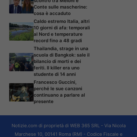
scontro tra Meloni e
Conte sulle mascherine:
cosa è accaduto
Caldo estremo Italia, altri
10 giorni di afa: temporali
al Nord e temperature
record fino a 48 gradi
Thailandia, strage in una
scuola di Bangkok: sale il
bilancio di morti e dei
feriti. Il killer era uno
studente di 14 anni
Francesco Guccini,
perché le sue canzoni
continuano a parlare al
presente
Notizie.com di proprietà di WEB 365 SRL - Via Nicola
Marchese 10, 00141 Roma (RM) - Codice Fiscale e