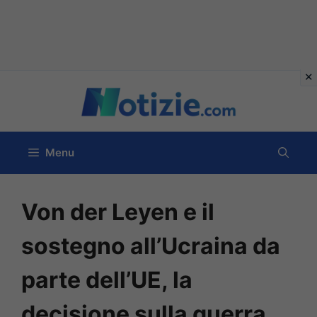
Vai
al
contenuto
Menu
Von der Leyen e il
sostegno all’Ucraina da
parte dell’UE, la
decisione sulla guerra