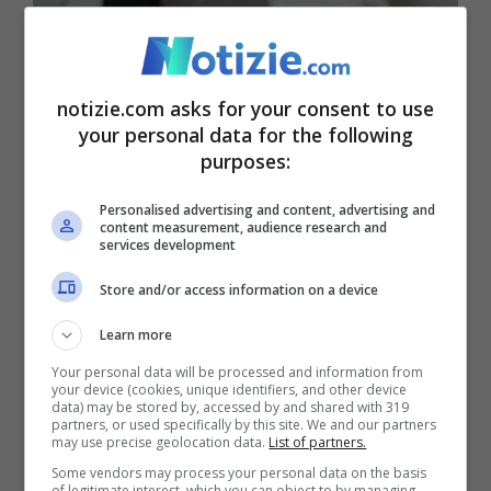
notizie.com asks for your consent to use
your personal data for the following
purposes:
Truffa Aci, l’email arrivata a molti utenti: come funziona il
Personalised advertising and content, advertising and
raggiro (Notizie.com)
content measurement, audience research and
services development
I malviventi,
fingendosi l’Aci
(Automobile
Store and/or access information on a device
Club d’Italia), chiedono all’utente di
Learn more
compilare un semplice
questionario
per
Your personal data will be processed and information from
your device (cookies, unique identifiers, and other device
valutare l’esperienza con l’ente. Per
data) may be stored by, accessed by and shared with 319
partners, or used specifically by this site. We and our partners
may use precise geolocation data.
List of partners.
rispondere alle domande, è necessario
Some vendors may process your personal data on the basis
cliccare su un link riportato nel messaggio.
of legitimate interest, which you can object to by managing