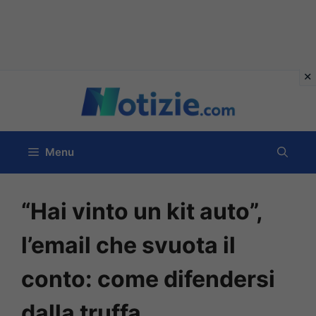
Vai
al
contenuto
Menu
“Hai vinto un kit auto”,
l’email che svuota il
conto: come difendersi
dalla truffa