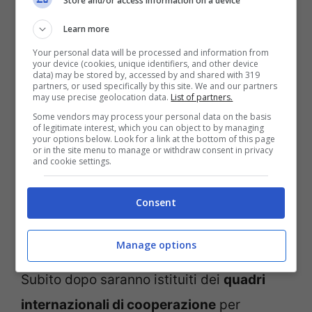
Store and/or access information on a device
Learn more
Your personal data will be processed and information from
your device (cookies, unique identifiers, and other device
data) may be stored by, accessed by and shared with 319
partners, or used specifically by this site. We and our partners
may use precise geolocation data.
List of partners.
Some vendors may process your personal data on the basis
of legitimate interest, which you can object to by managing
your options below. Look for a link at the bottom of this page
or in the site menu to manage or withdraw consent in privacy
and cookie settings.
Consent
“Non usate DeepSeek”, la protesta dal Giappone (ANSA)
Notizie.com
Manage options
Subito dopo saranno istituiti dei
quadri
internazionali di cooperazione
per