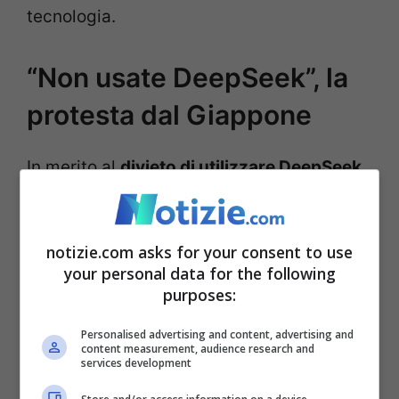
tecnologia.
“Non usate DeepSeek”, la
protesta dal Giappone
In merito al
divieto di utilizzare DeepSeek
nei ministeri
, Yoshimasa Hayashi ha
specificato:
“I ministeri e le istituzioni
notizie.com asks for your consent to use
competenti che si occupano di questo
your personal data for the following
purposes:
problema lavoreranno insieme per andare
ad affrontare la questione delle
Personalised advertising and content, advertising and
content measurement, audience research and
intelligenze artificiali compresa l’app
services development
DeepSeek”.