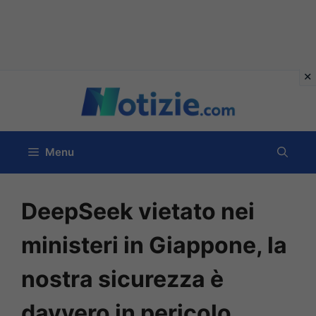
Vai
al
contenuto
Menu
DeepSeek vietato nei
ministeri in Giappone, la
nostra sicurezza è
davvero in pericolo