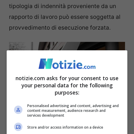
tipologia di indennità proveniente da un
rapporto di lavoro può essere soggetta al
provvedimento di esecuzione forzata.
notizie.com asks for your consent to use
your personal data for the following
purposes:
Personalised advertising and content, advertising and
content measurement, audience research and
services development
Pignoramento Naspi, i limiti stabiliti dalla legge per il
provvedimento (Foto da Ansa) – Notizie.com
Store and/or access information on a device