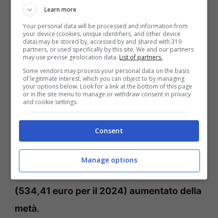
Learn more
Così come per gli stipendi o le pensioni,
Your personal data will be processed and information from
anche per la Naspi,
i cui importi sono stati
your device (cookies, unique identifiers, and other device
data) may be stored by, accessed by and shared with 319
partners, or used specifically by this site. We and our partners
aggiornati per il 2025
, sono
previsti dei
may use precise geolocation data.
List of partners.
limiti specifici
al di sotto dei quali il
Some vendors may process your personal data on the basis
of legitimate interest, which you can object to by managing
pignoramento viene considerato illegittimo
your options below. Look for a link at the bottom of this page
or in the site menu to manage or withdraw consent in privacy
and cookie settings.
in modo da tutelare il debitore e
garantirgli
il cosiddetto
”minimo vitale
”
, ossia un
Consent
importo necessario alla sopravvivenza.
Quest’ultimo è pari alla somma stabilita
Manage options
annualmente per l’assegno sociale
(534,41 euro per il 2024) aumentato della
metà
.