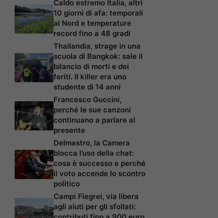
Caldo estremo Italia, altri
10 giorni di afa: temporali
al Nord e temperature
record fino a 48 gradi
Thailandia, strage in una
scuola di Bangkok: sale il
bilancio di morti e dei
feriti. Il killer era uno
studente di 14 anni
Francesco Guccini,
perché le sue canzoni
continuano a parlare al
presente
Delmastro, la Camera
blocca l’uso della chat:
cosa è successo e perché
il voto accende lo scontro
politico
Campi Flegrei, via libera
agli aiuti per gli sfollati:
contributi fino a 900 euro