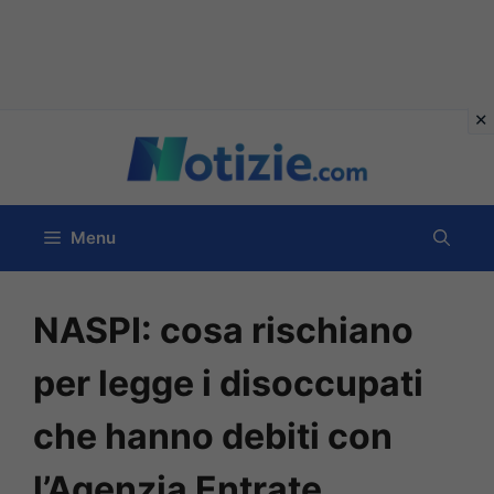
Vai
al
contenuto
Menu
NASPI: cosa rischiano
per legge i disoccupati
che hanno debiti con
l’Agenzia Entrate