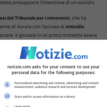
rebbe presupporre l’intenzione di un suicidio.
esi del Tribunale per i minorenni
, che ha
icenne di Aurora con l’accusa di
omicidio
carcere. Il giovane in un primo momento aveva
ra caduta da sola. Era stato prima indagato a
di un
provvedimento d’urgenza
emesso dalla
era in corso l’autopsia.
notizie.com asks for your consent to use your
personal data for the following purposes:
emerse
numerose fratture
tutte riconducibili a
Personalised advertising and content, advertising and content
te sarebbero state quelle alla testa. L’autopsia
measurement, audience research and services development
trate sulle mani di Aurora Tila, in
particolare
Store and/or access information on a device
Learn more