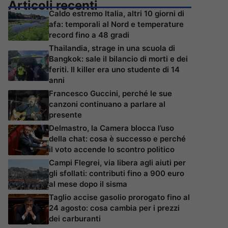
Articoli recenti
Caldo estremo Italia, altri 10 giorni di
afa: temporali al Nord e temperature
record fino a 48 gradi
Thailandia, strage in una scuola di
Bangkok: sale il bilancio di morti e dei
feriti. Il killer era uno studente di 14
anni
Francesco Guccini, perché le sue
canzoni continuano a parlare al
presente
Delmastro, la Camera blocca l’uso
della chat: cosa è successo e perché
il voto accende lo scontro politico
Campi Flegrei, via libera agli aiuti per
gli sfollati: contributi fino a 900 euro
al mese dopo il sisma
Taglio accise gasolio prorogato fino al
24 agosto: cosa cambia per i prezzi
dei carburanti