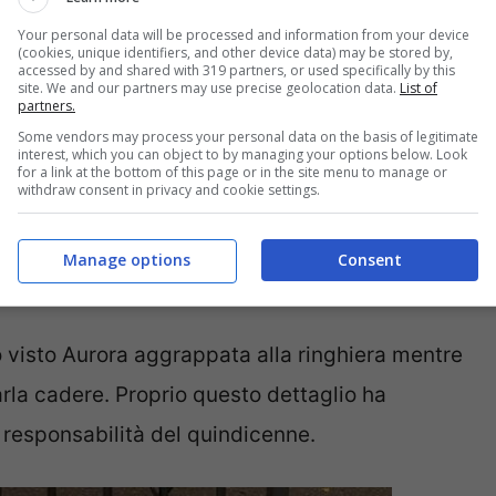
Your personal data will be processed and information from your device
 incastrerebbero l’ex di Aurora
(cookies, unique identifiers, and other device data) may be stored by,
accessed by and shared with 319 partners, or used specifically by this
site. We and our partners may use precise geolocation data.
List of
partners.
Some vendors may process your personal data on the basis of legitimate
interest, which you can object to by managing your options below. Look
tt’ora, i
carabinieri del Nucleo Investigativo di
for a link at the bottom of this page or in the site menu to manage or
withdraw consent in privacy and cookie settings.
di tre persone che avrebbero visto e sentito
l suo ex sul terrazzo della casa dove lei viveva
Manage options
Consent
 visto Aurora aggrappata alla ringhiera mentre
rla cadere. Proprio questo dettaglio ha
e responsabilità del quindicenne.