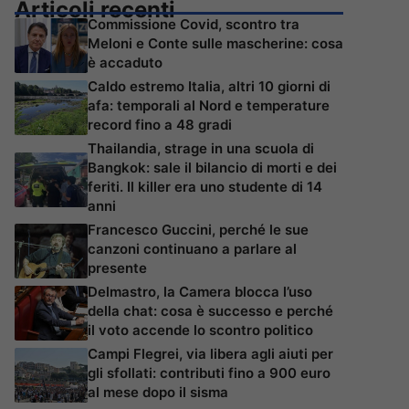
Articoli recenti
Commissione Covid, scontro tra
Meloni e Conte sulle mascherine: cosa
è accaduto
Caldo estremo Italia, altri 10 giorni di
afa: temporali al Nord e temperature
record fino a 48 gradi
Thailandia, strage in una scuola di
Bangkok: sale il bilancio di morti e dei
feriti. Il killer era uno studente di 14
anni
Francesco Guccini, perché le sue
canzoni continuano a parlare al
presente
Delmastro, la Camera blocca l’uso
della chat: cosa è successo e perché
il voto accende lo scontro politico
Campi Flegrei, via libera agli aiuti per
gli sfollati: contributi fino a 900 euro
al mese dopo il sisma