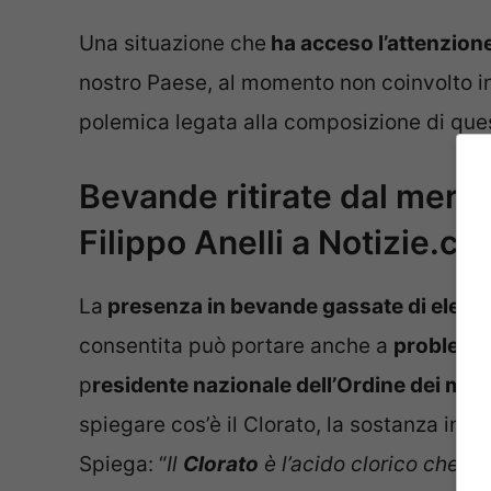
Una situazione che
ha acceso l’attenzione
nostro Paese, al momento non coinvolto in
polemica legata alla composizione di ques
Bevande ritirate dal mercat
Filippo Anelli a Notizie.c
La
presenza in bevande gassate di elemen
consentita può portare anche a
problemi f
p
residente nazionale dell’Ordine dei medi
spiegare cos’è il Clorato, la sostanza incr
Spiega: “
Il
Clorato
è l’acido clorico che d