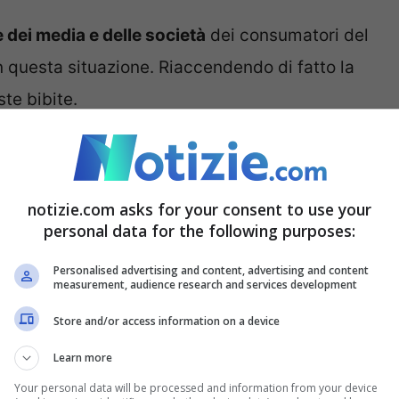
 dei media e delle società
dei consumatori del
 questa situazione. Riaccendendo di fatto la
te bibite.
o per rischi sulla salute,
om: “Attenzione ai bambini”
notizie.com asks for your consent to use your
personal data for the following purposes:
ti chimici
in percentuale superiore a quella
Personalised advertising and content, advertising and content
isici
decisamente rilevanti.
Filippo Anelli,
measurement, audience research and services development
ci,
ha parlato a
Notizie.com
partendo dallo
Store and/or access information on a device
iminata che ha portato al ritiro delle bevande.
Learn more
iventa un sale, associato a un atomo questo lo
Your personal data will be processed and information from your device