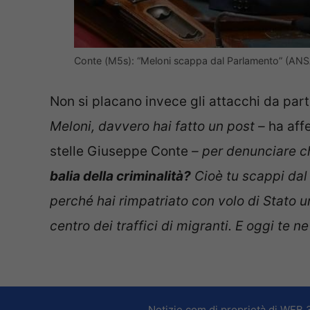
Conte (M5s): “Meloni scappa dal Parlamento” (AN
Non si placano invece gli attacchi da part
Meloni, davvero hai fatto un post –
ha aff
stelle Giuseppe Conte
– per denunciare 
balia della criminalità?
Cioè tu scappi dal 
perché hai rimpatriato con volo di Stato u
centro dei traffici di migranti. E oggi te n
Notizie.com di proprietà di WEB 