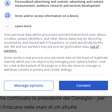
Personalised advertising and content, advertising and content
 sull’immigrazione, sfruttando cittadini
measurement, audience research and services development
re un permesso di soggiorno e alimentando un
Store and/or access information on a device
Learn more
Your personal data will be processed and information from your device
he in questi giorni è nella bufera e nel mirino
(cookies, unique identifiers, and other device data) may be stored by,
accessed by and shared with 319 partners, or used specifically by this
ne a causa del r
impatrio in Libia del
site. We and our partners may use precise geolocation data.
List of
partners.
iatura dei centri per migranti in Albania
. Ma
Some vendors may process your personal data on the basis of legitimate
interest, which you can object to by managing your options below. Look
stata la stessa Meloni a consegnare
il primo
for a link at the bottom of this page or in the site menu to manage or
withdraw consent in privacy and cookie settings.
nali
nei decreti flussi e nei click day nelle mani
Manage options
Consent
–
ha continuato la presidente del Consiglio
– per
 finiscano nelle mani di chi sfrutta