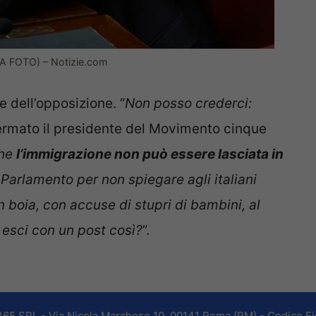
SA FOTO) – Notizie.com
e dell’opposizione. “
Non posso crederci:
ermato il presidente del Movimento cinque
che
l’immigrazione non può essere lasciata in
Parlamento per non spiegare agli italiani
n boia, con accuse di stupri di bambini, al
e esci con un post così?
”.
365 SRL - Via Nicola Marchese 10, 00141 Roma (RM) - Codice Fis