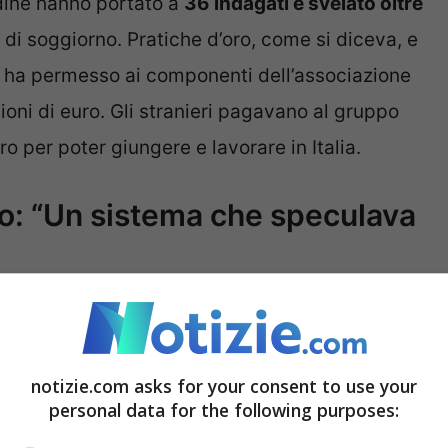
rdine hanno portato a
36 indagati e svelato oltre
di soggiorno. Pratiche d’oro, come si diceva, e
ha permesso ai componenti dell’associazione
oni di euro. Gli stranieri pagavano al gruppo
o per poter giungere e lavorare in Italia.
io: “Un sistema che speculava
ganizzazione e gli extracomunitari, diversi
“
L’inchiesta della Dda di Salerno –
ha
notizie.com asks for your consent to use your
 ancora una volta quanto denunciato dal
personal data for the following purposes:
igratori è stata terreno fertile per criminali