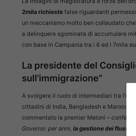
Le indagini di magistratura e forze dell’o
2mila richieste
false riguardanti permessi 
un meccanismo molto ben collaudato che 
a delinquere sgominata di accumulare mili
con base in Campania tra i 6 ed i 7mila eur
La presidente del Consigl
sull’immigrazione”
A svolgere il ruolo di intermediari tra l’or
cittadini di India, Bangladesh e Marocco. 
commentato la premier Meloni
– conferma
Governo: per anni,
la gestione dei flussi m