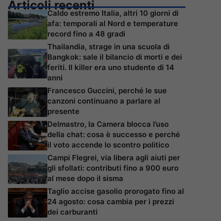
Articoli recenti
Caldo estremo Italia, altri 10 giorni di
afa: temporali al Nord e temperature
record fino a 48 gradi
Thailandia, strage in una scuola di
Bangkok: sale il bilancio di morti e dei
feriti. Il killer era uno studente di 14
anni
Francesco Guccini, perché le sue
canzoni continuano a parlare al
presente
Delmastro, la Camera blocca l’uso
della chat: cosa è successo e perché
il voto accende lo scontro politico
Campi Flegrei, via libera agli aiuti per
gli sfollati: contributi fino a 900 euro
al mese dopo il sisma
Taglio accise gasolio prorogato fino al
24 agosto: cosa cambia per i prezzi
dei carburanti