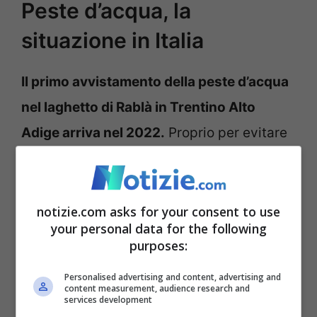
Peste d’acqua, la
situazione in Italia
Il primo avvistamento della peste d’acqua
nel laghetto di Rablà in Trentino Alto
Adige arriva nel 2022.
Proprio per evitare
il rischio della diffusione si era deciso di
abbassare il livello dell’acqua del lago,
andando a installare una griglia nel punto
notizie.com asks for your consent to use
your personal data for the following
di eflusso. Così le piante sono state
purposes:
rimosse manualmente e successivamente
Personalised advertising and content, advertising and
smaltite.
content measurement, audience research and
services development