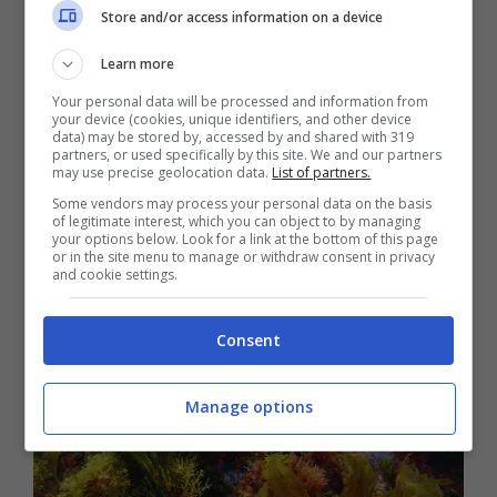
Store and/or access information on a device
Subito dopo l’area del laghetto e della
vicina sorgente “Gamber” sono state
Learn more
riempite e poi successivamente
il letto del
Your personal data will be processed and information from
your device (cookies, unique identifiers, and other device
data) may be stored by, accessed by and shared with 319
torrente è stato modificato in modo che il
partners, or used specifically by this site. We and our partners
may use precise geolocation data.
List of partners.
flusso si potesse velocizzare cercando di
Some vendors may process your personal data on the basis
impedire il riformarsi della stessa pianta
.
of legitimate interest, which you can object to by managing
your options below. Look for a link at the bottom of this page
or in the site menu to manage or withdraw consent in privacy
and cookie settings.
Consent
Manage options