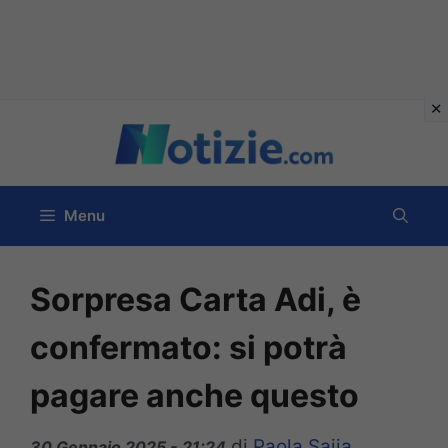
Vai
al
contenuto
Menu
Sorpresa Carta Adi, è
confermato: si potrà
pagare anche questo
di
Paola Saija
30 Gennaio 2025 - 21:24