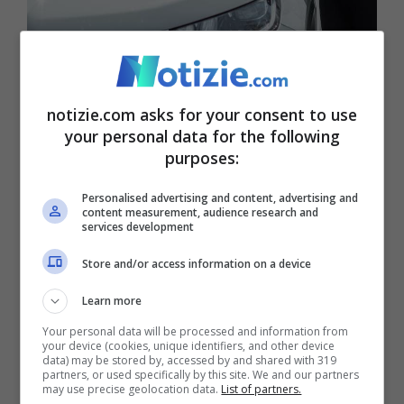
Si può pagare una multa con la Carta Adi? (Notizie.com)
Inps accredita l’importo con cadenza
notizie.com asks for your consent to use
mensile il denaro sulla Carta di Inclusione,
your personal data for the following
purposes:
così i beneficiari possono così fare i loro
acquisti, attenzione, però, ci sono degli
Personalised advertising and content, advertising and
content measurement, audience research and
services development
acquisti che non possono essere fatti.
Quali sono?
Questi quelli vietati
:
Store and/or access information on a device
Learn more
giochi che prevedono vincite in
Your personal data will be processed and information from
your device (cookies, unique identifiers, and other device
denaro o altre utilità;
data) may be stored by, accessed by and shared with 319
partners, or used specifically by this site. We and our partners
acquisto, noleggio e leasing di navi
may use precise geolocation data.
List of partners.