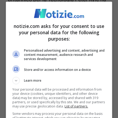
dichiarato che il governo sta valutando i
rischi per la sicurezza nazionale legati a
notizie.com asks for your consent to use
DeepSeek. “Il Regno Unito – ha detto Kyle –
your personal data for the following
dispone di un sistema di intelligence e
purposes:
sicurezza altamente sviluppato, e voglio
Personalised advertising and content, advertising and
content measurement, audience research and
rassicurare i cittadini che analizziamo ogni
services development
nuova tecnologia per garantire la
Store and/or access information on a device
sicurezza fin dall’inizio”.
Learn more
Your personal data will be processed and information from
Negli Stati Uniti, invece, dove l’entrata in
your device (cookies, unique identifiers, and other device
data) may be stored by, accessed by and shared with 319
scena di DeepSeek ha scatenato
uno
partners, or used specifically by this site. We and our partners
may use precise geolocation data.
List of partners.
tsunami tra i colossi
dell’Ia come OpenAi e
Some vendors may process your personal data on the basis
of legitimate interest, which you can object to by managing