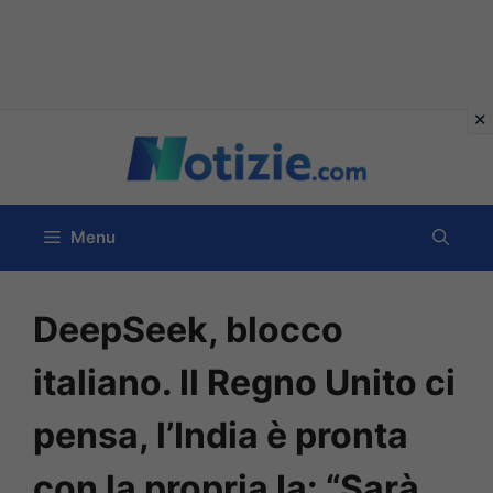
Vai
al
contenuto
Menu
DeepSeek, blocco
italiano. Il Regno Unito ci
pensa, l’India è pronta
con la propria Ia: “Sarà