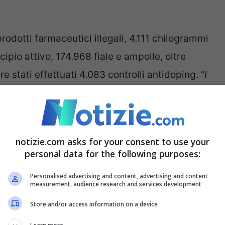
prodotti farmaceutici illegali, 4.111 chilogrammi
ncipio attivo, 174.968 fiale e ampolle, oltre
e stati effettuati 4.083 controlli antidoping. “
I
generale dell’Olaf
– mettono a repentaglio in
ne
per ottenere un profitto rapido
, una realtà
 i cittadini europei, la cooperazione è
notizie.com asks for your consent to use your
personal data for the following purposes:
Personalised advertising and content, advertising and content
measurement, audience research and services development
Store and/or access information on a device