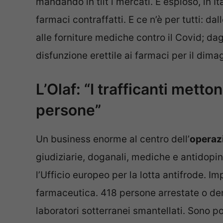
mandando in tilt i mercati. È esploso, in I
farmaci contraffatti. E ce n’è per tutti: d
alle forniture mediche contro il Covid; dagli
disfunzione erettile ai farmaci per il dima
L’Olaf: “I trafficanti metto
persone”
Un business enorme al centro dell’
operaz
giudiziarie, doganali, mediche e antidopin
l’Ufficio europeo per la lotta antifrode. Im
farmaceutica. 418 persone arrestate o den
laboratori sotterranei smantellati. Sono poi