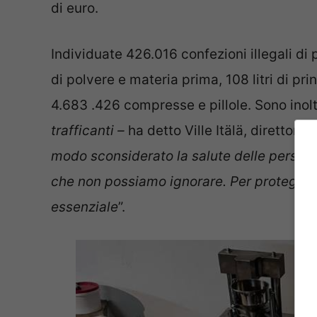
di euro.
Individuate 426.016 confezioni illegali di 
di polvere e materia prima, 108 litri di pri
4.683 .426 compresse e pillole. Sono inoltr
trafficanti –
ha detto Ville Itälä, direttore 
modo sconsiderato la salute delle perso
che non possiamo ignorare. Per proteggere
essenziale
”.