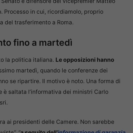
l Senato e difensore del vicepremier Matteo
 Processo in cui, ricordiamolo, proprio
a del trasferimento a Roma.
nto fino a martedì
 la politica italiana.
Le opposizioni hanno
ossimo martedì, quando le conferenze dei
 se ripartire. Il motivo è noto. Una forma di
è saltata l’informativa dei ministri Carlo
ri.
ra ai presidenti delle Camere. Non sarebbe
iste”, “
a seguito dell’
informazione di garanzia