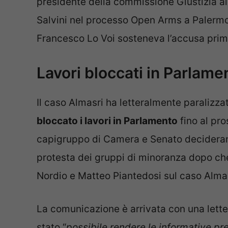
presidente della commissione Giustizia a
Salvini nel processo Open Arms a Palermo.
Francesco Lo Voi sosteneva l’accusa prim
Lavori bloccati in Parlame
Il caso Almasri ha letteralmente paralizzato
bloccato i lavori in Parlamento
fino al pr
capigruppo di Camera e Senato decideranno
protesta dei gruppi di minoranza dopo che 
Nordio e Matteo Piantedosi sul caso Almas
La comunicazione è arrivata con una lette
stato “
possibile rendere le informative prev