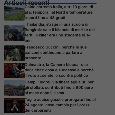
Articoli recenti
Caldo estremo Italia, altri 10 giorni di
afa: temporali al Nord e temperature
record fino a 48 gradi
Thailandia, strage in una scuola di
Bangkok: sale il bilancio di morti e dei
feriti. Il killer era uno studente di 14
anni
Francesco Guccini, perché le sue
canzoni continuano a parlare al
presente
Delmastro, la Camera blocca l’uso
della chat: cosa è successo e perché
il voto accende lo scontro politico
Campi Flegrei, via libera agli aiuti per
gli sfollati: contributi fino a 900 euro
al mese dopo il sisma
Taglio accise gasolio prorogato fino al
24 agosto: cosa cambia per i prezzi
dei carburanti