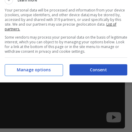
Learn more
Your personal data will be processed and information from your device
(cookies, unique identifiers, and other device data) may be stored by,
accessed by and shared with 319 partners, or used specifically by this
site. We and our partners may use precise geolocation data.
List of
partners.
Some vendors may process your personal data on the basis of legitimate
interest, which you can object to by managing your options below. Look
for a link at the bottom of this page or in the site menu to manage or
withdraw consent in privacy and cookie settings.
Manage options
Consent