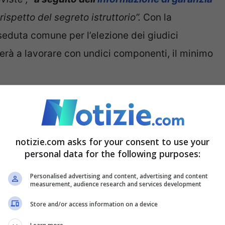
rispetto del segreto istruttorio”.
Con la
seduta comune per l’elezione dei giudici
uerà a lavorare con undici componenti, il minimo
cusato il governo di scappare
umiliando il
ssa premier Meloni a intervenire in Aula,
coloso generale libico Almasri, accusato dalla
notizie.com asks for your consent to use your
personal data for the following purposes:
umanità. Il governo dovrebbe parlare alle Camere
vori in Parlamento sono fermi. “
Qualcuno
Personalised advertising and content, advertising and content
measurement, audience research and services development
vicepremier e ministro degli Esteri Antonio Tajani.
Store and/or access information on a device