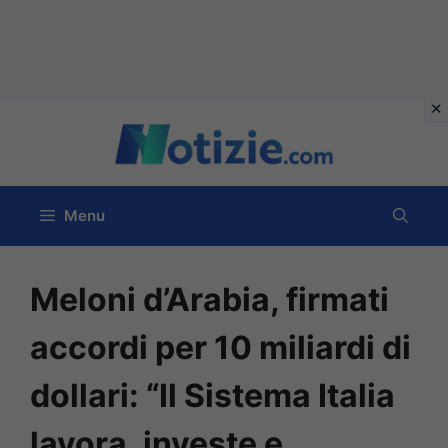
Vai
al
contenuto
Menu
Meloni d’Arabia, firmati
accordi per 10 miliardi di
dollari: “Il Sistema Italia
lavora, investe e