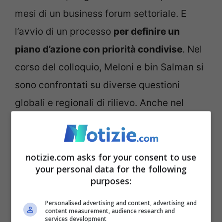
mesi di un business forum settoriale. E
l’avvio di un processo
per definire un
piano d’azione con priorità condivise
. Nel
corso del colloquio, Meloni e bin Salman si
sono confrontati su diverse questioni
globali e regionali di rilievo. Anche nel
contesto delle relazioni tra Unione Europea
e Consiglio di Cooperazione del Golfo.
notizie.com asks for your consent to use
your personal data for the following
In Arabia Meloni ha parlato con Mohamed
purposes:
Bin Salman Al Saud anche della ricerca
Personalised advertising and content, advertising and
della
pace in Ucraina
, del
cessate il fuoco
content measurement, audience research and
services development