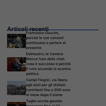
Articoli recenti
Francesco Guccini,
perché le sue canzoni
continuano a parlare al
presente
Delmastro, la Camera
blocca l’uso della chat:
cosa è successo e perché
il voto accende lo scontro
politico
Campi Flegrei, via libera
agli aiuti per gli sfollati:
contributi fino a 900 euro
al mese dopo il sisma
Taglio accise gasolio
prorogato fino al 24