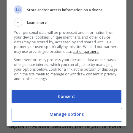
a Gaza
, della situazione in Siria e Libano.
Store and/or access information on a device
Infine, della
transizione energetica
e delle
iniziative in corso per l’Africa.
Learn more
Your personal data will be processed and information from
your device (cookies, unique identifiers, and other device
Meloni ha anche fatto
data) may be stored by, accessed by and shared with 319
partners, or used specifically by this site. We and our partners
may use precise geolocation data.
List of partners.
tappa a Gedda
Some vendors may process your personal data on the basis
of legitimate interest, which you can object to by managing
your options below. Look for a link at the bottom of this page
“
Nel corso della visita –
ha ricordato una
or in the site menu to manage or withdraw consent in privacy
and cookie settings.
nota di Palazzo Chigi
– Meloni ha anche
fatto tappa a Gedda.
Qui ha visitato la
Consent
nave Vespucci portando il suo saluto
Manage options
all’equipaggio
. La nave scuola ha fatto
tappa in Arabia Saudita, per la prima volta