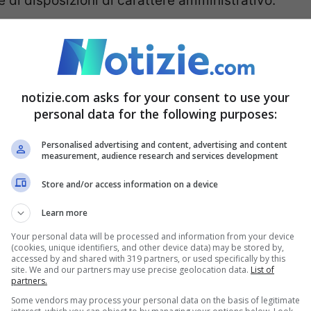
di disposizioni di carattere amministrativo.
sto unico relativo alla
notizie.com asks for your consent to use your
personal data for the following purposes:
sti unici mancanti relativi alle imposte dirette
,
tto rientrerà poi nel Testo unico relativo alla
Personalised advertising and content, advertising and content
measurement, audience research and services development
e del Parlamento. Verranno quindi ascoltate le
Store and/or access information on a device
i di categoria, in particolare dal settore dei
Learn more
Your personal data will be processed and information from your device
(cookies, unique identifiers, and other device data) may be stored by,
accessed by and shared with 319 partners, or used specifically by this
tante e inesistente è normato dal
decreto
site. We and our partners may use precise geolocation data.
List of
partners.
raverso le sanzioni amministrative previste. Il
Some vendors may process your personal data on the basis of legitimate