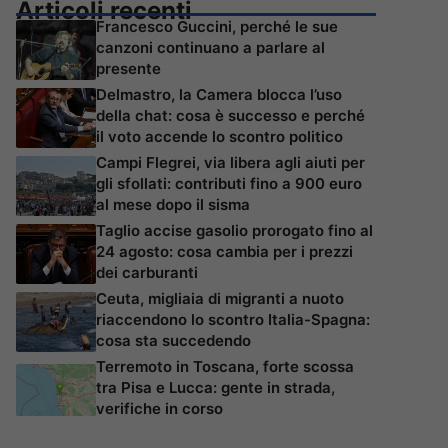
Articoli recenti
Francesco Guccini, perché le sue
canzoni continuano a parlare al
presente
Delmastro, la Camera blocca l’uso
della chat: cosa è successo e perché
il voto accende lo scontro politico
Campi Flegrei, via libera agli aiuti per
gli sfollati: contributi fino a 900 euro
al mese dopo il sisma
Taglio accise gasolio prorogato fino al
24 agosto: cosa cambia per i prezzi
dei carburanti
Ceuta, migliaia di migranti a nuoto
riaccendono lo scontro Italia-Spagna:
cosa sta succedendo
Terremoto in Toscana, forte scossa
tra Pisa e Lucca: gente in strada,
verifiche in corso