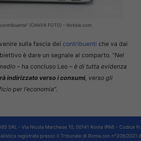
o e contribuente” (CANVA FOTO) – Notizie.com
rvenire sulla fascia dei
contribuenti
che va dai
obiettivo è dare un segnale al comparto. “
Nel
 medio –
ha concluso Leo
– è di tutta evidenza
rà indirizzato verso i consumi
, verso gli
ficio per l’economia
“.
365 SRL - Via Nicola Marchese 10, 00141 Roma (RM) - Codice Fis
alistica registrata presso il Tribunale di Roma con n°208/2021 