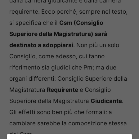
dalla carriera giudicante e dalla carriera
requirente. Ecco perché, sempre nel testo,
si specifica che il
Csm (Consiglio
Superiore della Magistratura) sarà
destinato a sdoppiarsi
. Non più un solo
Consiglio, come adesso, cui fanno
riferimento sia giudici che Pm; ma due
organi differenti: Consiglio Superiore della
Magistratura
Requirente
e Consiglio
Superiore della Magistratura
Giudicante
.
Gli effetti sono ben più che formali: a
cambiare sarebbe la composizione stessa
del Csm.