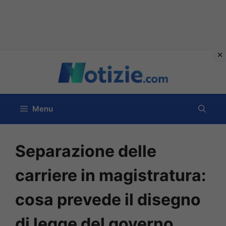
Vai
al
contenuto
Menu
Separazione delle
carriere in magistratura:
cosa prevede il disegno
di legge del governo,