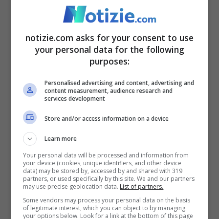
notizie.com asks for your consent to use
your personal data for the following
purposes:
Personalised advertising and content, advertising and
content measurement, audience research and
services development
Store and/or access information on a device
Learn more
Il Consiglio Superiore della magistratura si sdoppia:
Your personal data will be processed and information from
your device (cookies, unique identifiers, and other device
requirente e giudicante (ANSA FOTO) – notizie.com
data) may be stored by, accessed by and shared with 319
partners, or used specifically by this site. We and our partners
may use precise geolocation data.
List of partners.
In sintesi: il Csm è attualmente composto
Some vendors may process your personal data on the basis
of legitimate interest, which you can object to by managing
da
33 membri
: il presidente della
your options below. Look for a link at the bottom of this page