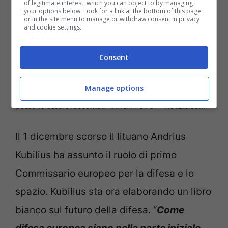
of legitimate interest, which you can object to by managing
your options below. Look for a link at the bottom of this page
or in the site menu to manage or withdraw consent in privacy
and cookie settings.
Consent
Salvatore de Meo in esclusiva per Notizie.com: “La politica
Manage options
estera è fatta spesso di elementi invisibili che non sempre
possono essere raccontati” (ANSA FOTO) – Notizie.com
Il 1 dicembre scorso il lituano Andrius
Kubilius ha assunto il ruolo di primo
Commissario europeo per la difesa e lo
spazio. Kubilius sta ora elaborando un libro
bianco sul futuro della difesa. “
Come