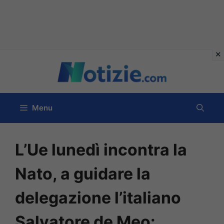
Vai
al
contenuto
Menu
L’Ue lunedì incontra la
Nato, a guidare la
delegazione l’italiano
Salvatore de Meo: