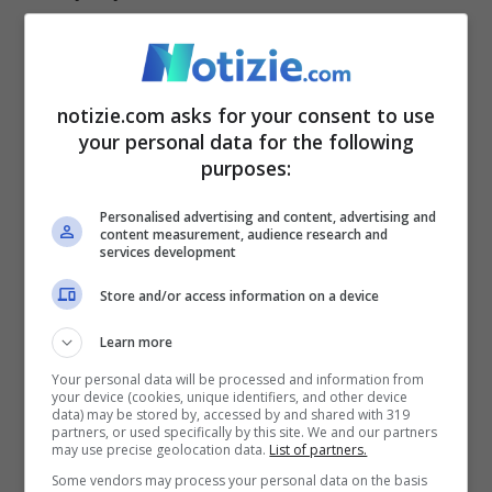
commentato de Meo
– Bisogna saper
accettare questa dimensione tra ciò che è
visibile e ciò che non lo può essere. Qui sta
notizie.com asks for your consent to use
your personal data for the following
la grande capacità di comprendere la
purposes:
politica estera come uno strumento che va
Personalised advertising and content, advertising and
costruito a più mani, aprendo dialoghi su
content measurement, audience research and
services development
diversi fronti, anche con chi non si è mai
Store and/or access information on a device
pensato di aprire alcunché
”.
Learn more
Your personal data will be processed and information from
your device (cookies, unique identifiers, and other device
data) may be stored by, accessed by and shared with 319
partners, or used specifically by this site. We and our partners
may use precise geolocation data.
List of partners.
Some vendors may process your personal data on the basis