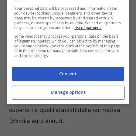
professionale
se il contribuente
rispetta i
Your personal data will be processed and information from
seguenti
requisiti
: non aver esercitato in
your device (cookies, unique identifiers, and other device
data) may be stored by, accessed by and shared with 319
nessuna forma, nei 3 anni precedenti,
partners, or used specifically by this site. We and our partners
may use precise geolocation data.
List of partners.
alcuna attività d’impresa, professionale o
Some vendors may process your personal data on the basis
of legitimate interest, which you can object to by managing
artistica; la nuova attività non deve essere
your options below. Look for a link at the bottom of this page
or in the site menu to manage or withdraw consent in privacy
una continuazione di un’attività
and cookie settings.
precedentemente svolta, ad eccezione dei
Consent
casi di pratica obbligatoria per lo
svolgimento dell’attività professionale; il
Manage options
limite dei ricavi non devono essere
superiori a quelli stabiliti dalla normativa
(85mila euro annui).