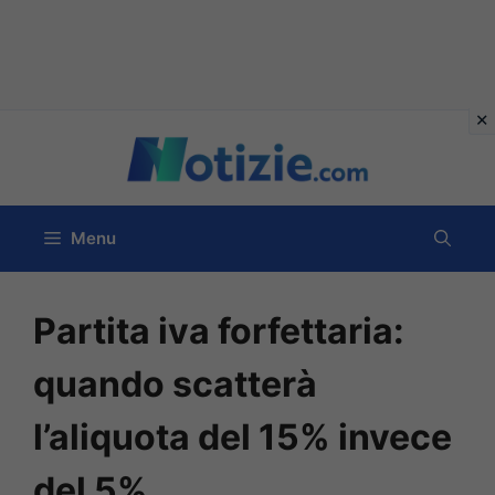
Vai
al
contenuto
Menu
Partita iva forfettaria:
quando scatterà
l’aliquota del 15% invece
del 5%