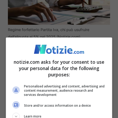
Regime forfettario Partita Iva, chi può usufruire
dell’aliquota al 5% nel 2025 (Notizie.com)
Questo regime, come appena accennato,
notizie.com asks for your consent to use
concede la possibilità di avere una
your personal data for the following
tassazione agevolata e una serie di
purposes:
semplificazioni di tipo fiscale. Nello
Personalised advertising and content, advertising and
specifico, per quanto riguarda l’aliquota,
content measurement, audience research and
services development
questa è
stabilità al 15%, ma scende al 5%
Store and/or access information on a device
per i primi cinque anni di attività
Learn more