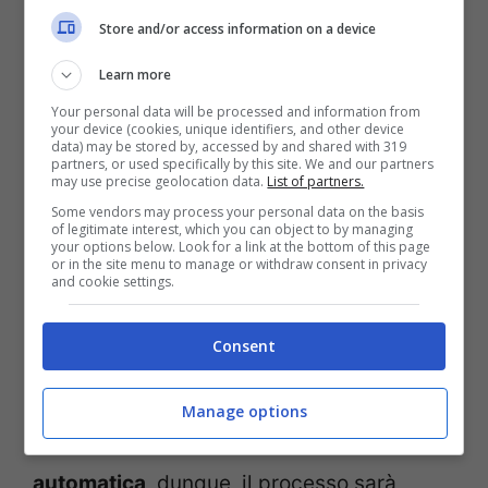
Store and/or access information on a device
Chi già percepisce il sussidio l’arrivo
Learn more
della cifra è prevista a partire dal 15
Your personal data will be processed and information from
your device (cookies, unique identifiers, and other device
gennaio;
data) may be stored by, accessed by and shared with 319
partners, or used specifically by this site. We and our partners
Chi, invece ha fatto domanda a
may use precise geolocation data.
List of partners.
Some vendors may process your personal data on the basis
dicembre, allora riceverà il denaro
of legitimate interest, which you can object to by managing
your options below. Look for a link at the bottom of this page
nell’ultima settimana di gennaio
or in the site menu to manage or withdraw consent in privacy
and cookie settings.
2025;
Consent
È bene sottolineare che dal 1° gennaio,
l’assegno unico non avrà bisogno di
Manage options
rinnovo tutto questo avverrà in maniera
automatica
, dunque, il processo sarà