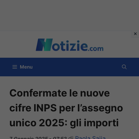
Vai
al
contenuto
Menu
Confermate le nuove
cifre INPS per l’assegno
unico 2025: gli importi
di
Paola Saija
7 Gennaio 2025 - 07:52