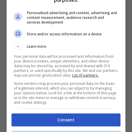
50,91 euro. Gli analisti finanziari
Personalised advertising and content, advertising and
prevedono possibili ulteriori rialzi con
content measurement, audience research and
services development
previsioni che oscillano tra i 63 e gli 84
Store and/or access information on a device
euro al megawattora in caso di
temperature particolarmente rigide.
Learn more
Your personal data will be processed and information from
your device (cookies, unique identifiers, and other device
Nonostante queste previsioni, Stefano
data) may be stored by, accessed by and shared with 319
partners, or used specifically by this site. We and our partners
Besseghini, presidente dell’Arera, rassicura
may use precise geolocation data.
List of partners.
Some vendors may process your personal data on the basis
che non dovremmo assistere ai picchi del
of legitimate interest, which you can object to by managing
your options below. Look for a link at the bottom of this page
passato anno, quando i prezzi raggiunsero
or in the site menu to manage or withdraw consent in privacy
and cookie settings.
soglie tra i 130 e i 150 euro al
megawattora. L’aumento dei prezzi
Consent
all’ingrosso ha avuto ripercussioni dirette