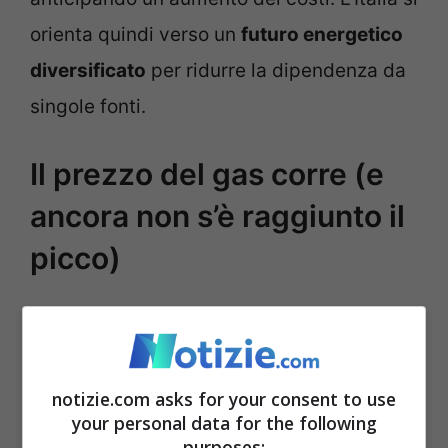
orienta quindi verso un
futuro energetico
diversificato
per ridurre la dipendenza da
singole fonti.
Il prezzo del gas corre (e
ancora non s’è raggiunto il
picco)
Sul
mercato europeo
, il prezzo del gas ad
Amsterdam si è mantenuto poco sopra i 50
euro al megawattora, mentre in Italia,
notizie.com asks for your consent to use
your personal data for the following
l’indice IGI (Italian Gas Index) ha toccato i
purposes: