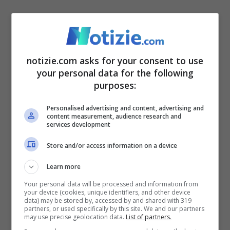
Italiani;
Chi proviene da uno stato membro
dell’Unione Europea, compresi i
notizie.com asks for your consent to use
your personal data for the following
familiari che hanno diritto di
purposes:
soggiorno o diritto di soggiorno
Personalised advertising and content, advertising and
permanente;
content measurement, audience research and
services development
Chi proviene da Paesi terzi e in
Store and/or access information on a device
possesso di permesso di soggiorno
Learn more
UE per soggiornanti, in alternativa è
Your personal data will be processed and information from
richiesto un permesso di lavoro che
your device (cookies, unique identifiers, and other device
data) may be stored by, accessed by and shared with 319
permette di svolgere un’attività
partners, or used specifically by this site. We and our partners
may use precise geolocation data.
List of partners.
lavorativi che superi i sei mesi.