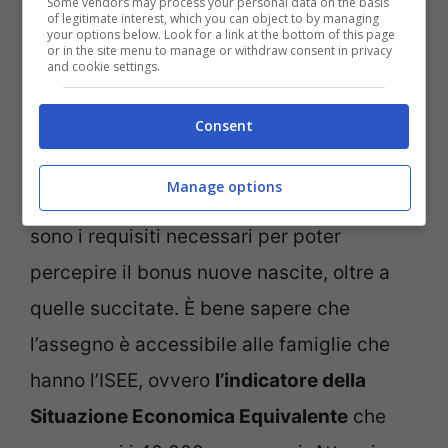
Some vendors may process your personal data on the basis
of legitimate interest, which you can object to by managing
Infine chi ha un permesso di
your options below. Look for a link at the bottom of this page
or in the site menu to manage or withdraw consent in privacy
soggiorno per una questione di
and cookie settings.
ricerca, ma anche in questo caso
Consent
che vada oltre i sei mesi.
Manage options
Sono molti quelli che si domandano quali
sono i requisiti necessari per poter
percepire il bonus nuove nascite, oltre a
quelle succitate. È bene sapere che
l’assegno è accessibile alle famiglie che
hanno l’ISEE, ovvero
l’indicatore della
Situazione Economica Equivalente
che