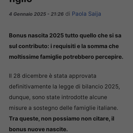
di
Paola Saija
4 Gennaio 2025 - 21:26
Bonus nascita 2025 tutto quello che si sa
sul contributo: i requisiti e la somma che
moltissime famiglie potrebbero percepire.
Il 28 dicembre è stata approvata
definitivamente la legge di bilancio 2025,
dunque, sono state introdotte alcune
misure a sostegno delle famiglie italiane.
Tra queste, non possiamo non citare, il
bonus nuove nascite.