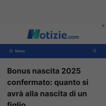
Vai
al
contenuto
Menu
Bonus nascita 2025
confermato: quanto si
avrà alla nascita di un
figlio