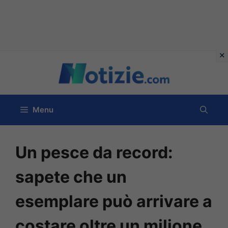
Vai
al
contenuto
Menu
Un pesce da record:
sapete che un
esemplare può arrivare a
costare oltre un milione