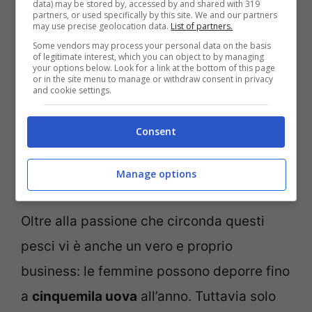
legata al pesce koi, ogni anno viene
data) may be stored by, accessed by and shared with 319
partners, or used specifically by this site. We and our partners
organizzata una fiera dedicata dove
may use precise geolocation data.
List of partners.
Some vendors may process your personal data on the basis
appassionati da tutto il mondo hanno
of legitimate interest, which you can object to by managing
your options below. Look for a link at the bottom of this page
l’opportunità di ammirare questi splendidi
or in the site menu to manage or withdraw consent in privacy
and cookie settings.
esemplari. È proprio durante uno di questi
eventi che una donna ha speso
1,6 milioni
Consent
di euro
per aggiudicarsi un esemplare
Manage options
purissimo lungo 99 centimetri.
Oltre alla passione che circonda questi
pesci vi è anche un vero e proprio
business: le femmine possono deporre fino
a
cinquemila uova
all’anno. Tuttavia solo