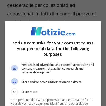
desiderabile per collezionisti ed
appassionati in tutto il mondo. Il prezzo di
ogni singolo esemplare varia
enormemente a seconda delle sue
caratteristiche specifiche come
notizie.com asks for your consent to use
dimensione, colore e pedigree.
your personal data for the following
purposes:
Una carpa koi è stata
Personalised advertising and content, advertising and
content measurement, audience research and
pagata oltre un milione e
services development
mezzo di euro
Store and/or access information on a device
Learn more
In Giappone, cuore pulsante della cultura
Your personal data will be processed and information from
your device (cookies, unique identifiers, and other device