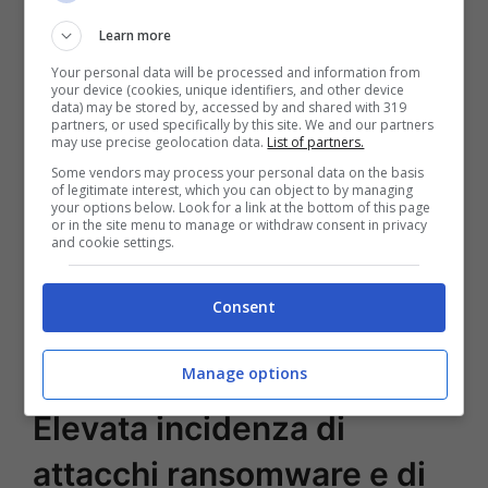
Learn more
In generale, i reati contro la persona
Your personal data will be processed and information from
perpetrati attraverso la rete sono in
your device (cookies, unique identifiers, and other device
data) may be stored by, accessed by and shared with 319
aumento. Tra questi,
1500 casi di
partners, or used specifically by this site. We and our partners
may use precise geolocation data.
List of partners.
sextortion
, le cui vittime maggiorenni
Some vendors may process your personal data on the basis
of legitimate interest, which you can object to by managing
sono state principalmente uomini. E 264
your options below. Look for a link at the bottom of this page
or in the site menu to manage or withdraw consent in privacy
casi di diffusione non consensuale di
and cookie settings.
immagini o video intimi, prevalentemente
Consent
nei confronti di donne. Tutto ciò ha portato
alla denuncia di oltre 200 persone.
Manage options
Elevata incidenza di
attacchi ransomware e di