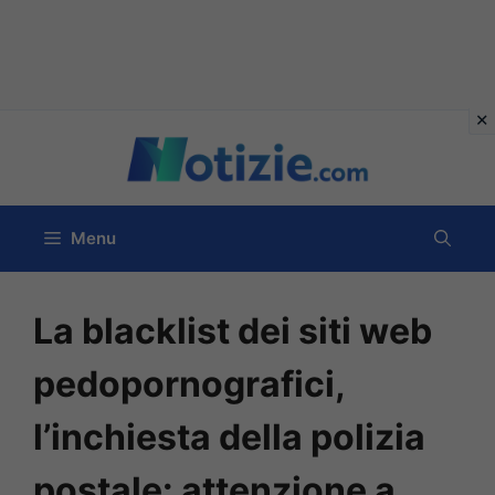
Vai
al
contenuto
Menu
La blacklist dei siti web
pedopornografici,
l’inchiesta della polizia
postale: attenzione a