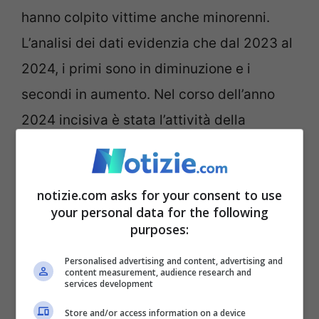
hanno colpito vittime anche minorenni.
L’analisi dei dati evidenzia che dal 2023 al
2024, i primi sono in diminuzione e i
secondi in aumento. Nel corso dell’anno
2024 incisiva è stata l’attività della
sezione operativa riguardo il contrasto ai
reati contro la persona commessi
notizie.com asks for your consent to use
attraverso l’utilizzo dei dispositivi
your personal data for the following
informatici e i social network. Particolare
purposes:
attenzione è stata dedicata a tutte quelle
Personalised advertising and content, advertising and
forme di aggressione previste dal “codice
content measurement, audience research and
services development
rosso”.
Store and/or access information on a device