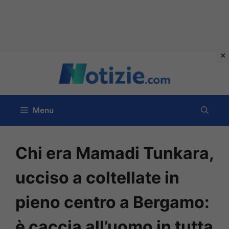
Vai
al
contenuto
Menu
Chi era Mamadi Tunkara,
ucciso a coltellate in
pieno centro a Bergamo:
è caccia all’uomo in tutta