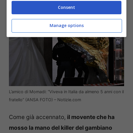
Consent
Manage options
L’amico di Momadi: “Viveva in Italia da almeno 5 anni con il
fratello” (ANSA FOTO) – Notizie.com
Come già accennato,
il movente che ha
mosso la mano del killer del gambiano