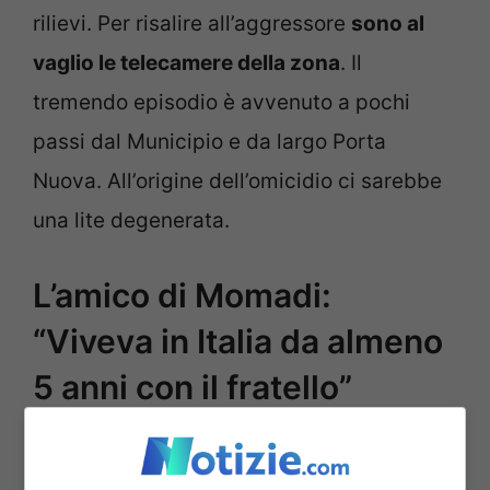
rilievi. Per risalire all’aggressore
sono al
vaglio le telecamere della zona
. Il
tremendo episodio è avvenuto a pochi
passi dal Municipio e da largo Porta
Nuova. All’origine dell’omicidio ci sarebbe
una lite degenerata.
L’amico di Momadi:
“Viveva in Italia da almeno
5 anni con il fratello”
“
Momadi era un bravo ragazzo. –
ha