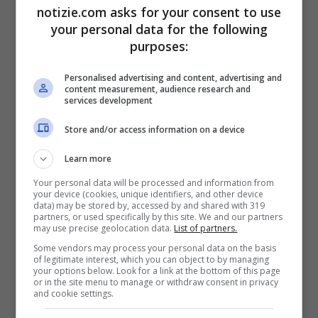
raccontato un amico
– Eravamo amici:
tra
notizie.com asks for your consent to use
nativi del Gambia tutte le settimane ci
your personal data for the following
purposes:
incontriamo
. Viveva in Italia da almeno 5
anni, con il fratello, e da tempo lavorava
Personalised advertising and content, advertising and
content measurement, audience research and
come responsabile della sicurezza
”.
services development
L’episodio è avvenuto in una delle strade
Store and/or access information on a device
principali di Bergamo bassa, non distante
Learn more
dal Sentierone, dove sono allestiti i
Your personal data will be processed and information from
your device (cookies, unique identifiers, and other device
mercatini di Natale e la ruota panoramica
data) may be stored by, accessed by and shared with 319
partners, or used specifically by this site. We and our partners
davanti a Palazzo Frizzoni, sede del
may use precise geolocation data.
List of partners.
Some vendors may process your personal data on the basis
municipio. La polizia sta cercando
of legitimate interest, which you can object to by managing
your options below. Look for a link at the bottom of this page
l’assassino, scappato a piedi verso via
or in the site menu to manage or withdraw consent in privacy
and cookie settings.
Moroni.