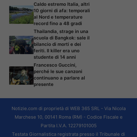
Caldo estremo Italia, altri
10 giorni di afa: temporali
al Nord e temperature
record fino a 48 gradi
Thailandia, strage in una
scuola di Bangkok: sale il
bilancio di morti e dei
feriti. Il killer era uno
studente di 14 anni
Francesco Guccini,
perché le sue canzoni
continuano a parlare al
presente
Notizie.com di proprietà di WEB 365 SRL - Via Nicola
Marchese 10, 00141 Roma (RM) - Codice Fiscale e
Partita I.V.A. 12279101005
Testata Giornalistica registrata presso il Tribunale di