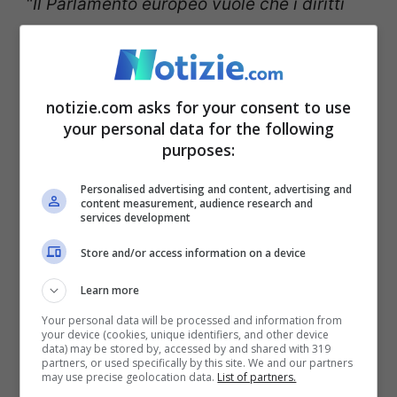
“
Il Parlamento europeo vuole che i diritti
delle donne siano presi più seriamente in
tutti gli ambiti politici. –
ha continuato la
presidente
– Ciò è ora più importante che
notizie.com asks for your consent to use
your personal data for the following
mai a causa della reazione globale contro
purposes:
la tutela dei diritti delle donne.
Compresi i
Personalised advertising and content, advertising and
diritti sessuali e riproduttivi
”
. Le istituzioni
content measurement, audience research and
services development
dell’Unione europea dovrebbero quindi
Store and/or access information on a device
sostenere i Paesi partner nell’affrontare la
discriminazione di genere e dare il buon
Learn more
Your personal data will be processed and information from
esempio nella promozione
your device (cookies, unique identifiers, and other device
data) may be stored by, accessed by and shared with 319
dell’uguaglianza.
partners, or used specifically by this site. We and our partners
may use precise geolocation data.
List of partners.