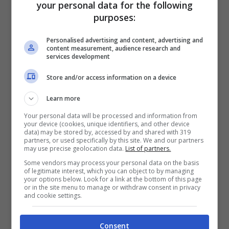
your personal data for the following
Cittadinanza Attiva, Oscar Camps
purposes:
(direttore della ong Open Arms), il
Personalised advertising and content, advertising and
content measurement, audience research and
comandante della nave a cui fu impedito
services development
l’attracco, Reig Creus, e il capo missione
Store and/or access information on a device
Anna Isabel Montes, il Comune di
Learn more
Barcellona, l’associazione Emergency e
Your personal data will be processed and information from
your device (cookies, unique identifiers, and other device
Asgi (Associazione studi giuridici
data) may be stored by, accessed by and shared with 319
partners, or used specifically by this site. We and our partners
immigrazione).
may use precise geolocation data.
List of partners.
Some vendors may process your personal data on the basis
of legitimate interest, which you can object to by managing
your options below. Look for a link at the bottom of this page
or in the site menu to manage or withdraw consent in privacy
and cookie settings.
Consent