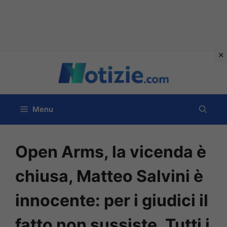
Vai
al
contenuto
Menu
Open Arms, la vicenda è
chiusa, Matteo Salvini è
innocente: per i giudici il
fatto non sussiste. Tutti i