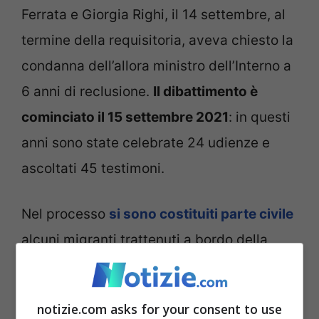
Ferrata e Giorgia Righi, il 14 settembre, al
termine della requisitoria, aveva chiesto la
condanna dell’allora ministro dell’Interno a
6 anni di reclusione.
Il dibattimento è
cominciato il 15 settembre 2021
: in questi
anni sono state celebrate 24 udienze e
ascoltati 45 testimoni.
Nel processo
si sono costituiti parte civile
alcuni migranti trattenuti a bordo della
nave, Legambiente, Arci, l’associazione
AccoglieRete, Giuristi Democratici, il Ciss,
notizie.com asks for your consent to use
Mediterranea Saving Humans,