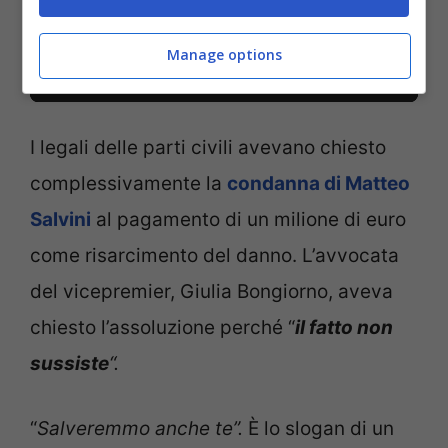
Manage options
I legali delle parti civili avevano chiesto
complessivamente la
condanna di Matteo
Salvini
al pagamento di un milione di euro
come risarcimento del danno. L’avvocata
del vicepremier, Giulia Bongiorno, aveva
chiesto l’assoluzione perché “
il fatto non
sussiste
“.
“
Salveremmo anche te”.
È lo slogan di un