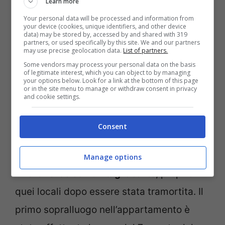
Learn more
Your personal data will be processed and information from
your device (cookies, unique identifiers, and other device
data) may be stored by, accessed by and shared with 319
partners, or used specifically by this site. We and our partners
may use precise geolocation data.
List of partners.
Some vendors may process your personal data on the basis
of legitimate interest, which you can object to by managing
your options below. Look for a link at the bottom of this page
or in the site menu to manage or withdraw consent in privacy
and cookie settings.
Raniero Busco, fidanzato della vittima, assolto con formula
piena (ANSA FOTO) – Notizie.com
Consent
La giovane è stata
uccisa con 29 colpi,
Manage options
inferti forse con un tagliacarte
, proprio in
quei locali dopo essere stata tramortita. Il
primo sopralluogo nell’appartamento è