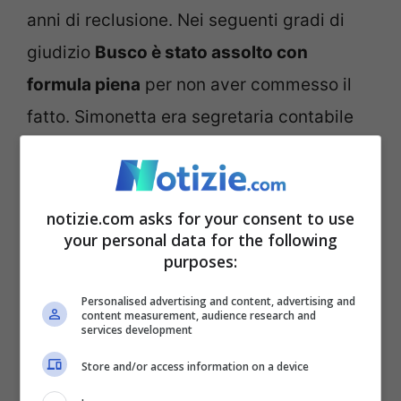
anni di reclusione. Nei seguenti gradi di
giudizio
Busco è stato assolto con
formula piena
per non aver commesso il
fatto. Simonetta era segretaria contabile
presso lo studio commerciale Reli sas. Tra i
clienti dello studio figurava l’Aiag,
l’Associazione Italiana Alberghi della
notizie.com asks for your consent to use
your personal data for the following
Gioventù. Nel pomeriggio del 7 agosto
purposes:
Cesaroni doveva sbrigare alcune pratiche
Personalised advertising and content, advertising and
presso l’Aiag, in via Poma.
content measurement, audience research and
services development
Store and/or access information on a device