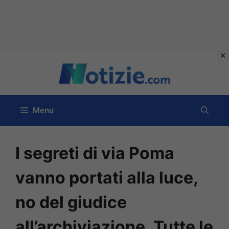
Vai
al
contenuto
Menu
I segreti di via Poma
vanno portati alla luce,
no del giudice
all’archiviazione. Tutte le