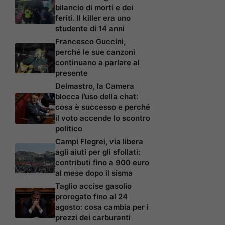
bilancio di morti e dei
feriti. Il killer era uno
studente di 14 anni
Francesco Guccini,
perché le sue canzoni
continuano a parlare al
presente
Delmastro, la Camera
blocca l’uso della chat:
cosa è successo e perché
il voto accende lo scontro
politico
Campi Flegrei, via libera
agli aiuti per gli sfollati:
contributi fino a 900 euro
al mese dopo il sisma
Taglio accise gasolio
prorogato fino al 24
agosto: cosa cambia per i
prezzi dei carburanti