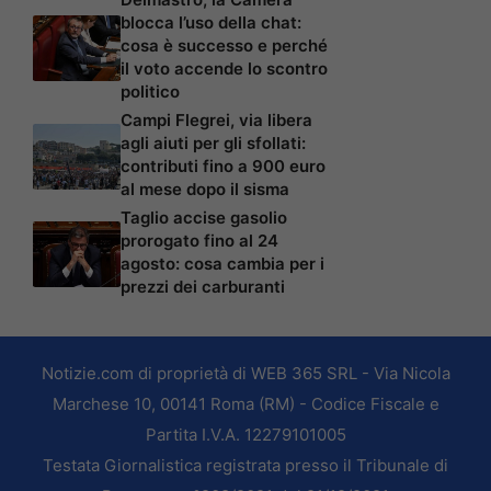
blocca l’uso della chat:
cosa è successo e perché
il voto accende lo scontro
politico
Campi Flegrei, via libera
agli aiuti per gli sfollati:
contributi fino a 900 euro
al mese dopo il sisma
Taglio accise gasolio
prorogato fino al 24
agosto: cosa cambia per i
prezzi dei carburanti
Notizie.com di proprietà di WEB 365 SRL - Via Nicola
Marchese 10, 00141 Roma (RM) - Codice Fiscale e
Partita I.V.A. 12279101005
Testata Giornalistica registrata presso il Tribunale di