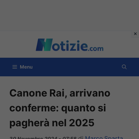
Vai
al
contenuto
Menu
Canone Rai, arrivano
conferme: quanto si
pagherà nel 2025
di
Marco Sparta
30 Novembre 2024 - 07:58