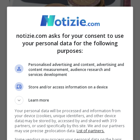
notizie.com asks for your consent to use
your personal data for the following
purposes:
Canone Rai, bocciato in Commissione Bilancio lo sconto:
l’imposta torna a 90 euro (Notizie.com)
Personalised advertising and content, advertising and
content measurement, audience research and
services development
Il
partito del vicepremier Matteo Salvini
si
Store and/or access information on a device
era mosso per cercare di confermare il
Learn more
taglio introdotto lo scorso anno e che non
Your personal data will be processed and information from
era stato inserito nel testo della Manovra
your device (cookies, unique identifiers, and other device
data) may be stored by, accessed by and shared with 319
approdato in Parlamento.
Un’iniziativa che
partners, or used specifically by this site. We and our partners
may use precise geolocation data.
List of partners.
non ha trovato, però, il parere favorevole
Some vendors may process your personal data on the basis