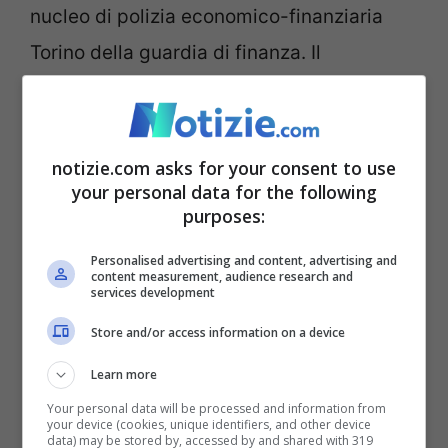
nucleo di polizia economico-finanziaria
Torino della guardia di finanza. Il
procedimento penale coinvolge Gianluca
Ferrero, Urs Robert Von Grunigen e i fratelli
John, Lapo e Ginevra Elkann. Gli
notizie.com asks for your consent to use
your personal data for the following
accertamenti riguarderebbero profili
purposes:
fiscali legati alle imposte di successione e
Personalised advertising and content, advertising and
sulle donazioni. Per ora, a livello teorico, la
content measurement, audience research and
services development
stima si assesta sugli 80 milioni.
Store and/or access information on a device
Indagato poi il notaio Remo Morone che
Learn more
avrebbe fatto da tramite alla richiesta
Your personal data will be processed and information from
your device (cookies, unique identifiers, and other device
della Dicembre di effettuare, nel 2021,
una
data) may be stored by, accessed by and shared with 319