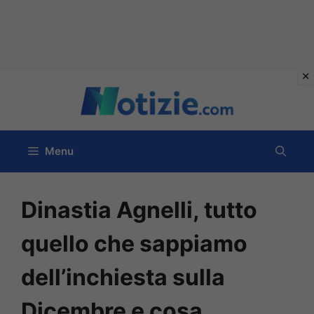
Vai
al
contenuto
Menu
Dinastia Agnelli, tutto
quello che sappiamo
dell’inchiesta sulla
Dicembre e cosa