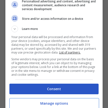
più, prevede un uso a media distanza e
Personalised advertising and content, advertising and
content measurement, audience research and
testata convenzionale.
Uno spreco di
services development
soldi
“,
commenta ancora l’esperto. “
I
Store and/or access information on a device
motivi possono due. Il primo: Putin ha
Learn more
dovuto alzare l’asticella e utilizzare un
Your personal data will be processed and information from
your device (cookies, unique identifiers, and other device
nuovo equipaggiamento per spaventare
data) may be stored by, accessed by and shared with 319
partners, or used specifically by this site. We and our partners
l’opinione pubblica. Oppure, seconda
may use precise geolocation data.
List of partners.
Some vendors may process your personal data on the basis
ragione: stanno scarseggiando le armi
of legitimate interest, which you can object to by managing
your options below. Look for a link at the bottom of this page
balistiche convenzionali”.
or in the site menu to manage or withdraw consent in privacy
and cookie settings.
Il discorso di Putin potrebbe anche avere
Consent
un
terzo motivo
: in vista dell’insediamento
di Donald Trump, punterebbe ad alzare i
Manage options