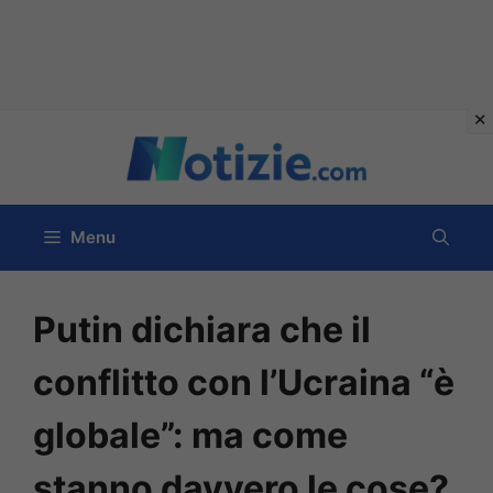
Vai
al
contenuto
Menu
Putin dichiara che il
conflitto con l’Ucraina “è
globale”: ma come
stanno davvero le cose?