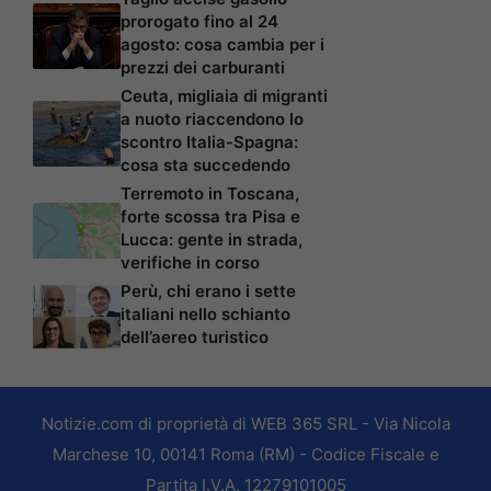
prorogato fino al 24
agosto: cosa cambia per i
prezzi dei carburanti
Ceuta, migliaia di migranti
a nuoto riaccendono lo
scontro Italia-Spagna:
cosa sta succedendo
Terremoto in Toscana,
forte scossa tra Pisa e
Lucca: gente in strada,
verifiche in corso
Perù, chi erano i sette
italiani nello schianto
dell’aereo turistico
Notizie.com di proprietà di WEB 365 SRL - Via Nicola
Marchese 10, 00141 Roma (RM) - Codice Fiscale e
Partita I.V.A. 12279101005