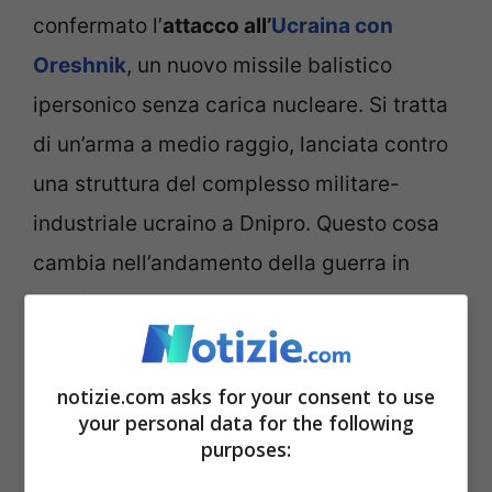
confermato l’
attacco all’
Ucraina con
Oreshnik
, un nuovo missile balistico
ipersonico senza carica nucleare. Si tratta
di un’arma a medio raggio, lanciata contro
una struttura del complesso militare-
industriale ucraino a Dnipro. Questo cosa
cambia nell’andamento della guerra in
Ucraina?
“
Da un punto di vista militare, l’impatto è
notizie.com asks for your consent to use
quasi a zero. Si tratta di un
missile molto
your personal data for the following
purposes:
costoso
rispetto a quelli utilizzati finora. In