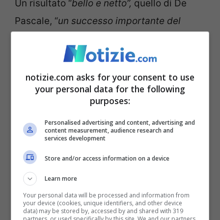
Un risultato “
bello e netto”,
quello di De
Pascale, “
un successo importante del
centrosinistra, indiscutibile nei numeri. I
cittadini hanno premiato la forza, la
credibilità e l’autorevolezza –
aggiunge il
notizie.com asks for your consent to use
your personal data for the following
deputato –
ma anche l’unità del
purposes:
centrosinistra, che si è presentato con una
Personalised advertising and content, advertising and
coalizione larga e un programma condiviso
content measurement, audience research and
services development
per la Regione”.
Store and/or access information on a device
De Pascale è stato scelto come candidato
Learn more
alla presidenza
all’indomani delle
Your personal data will be processed and information from
your device (cookies, unique identifiers, and other device
dimissioni dell’ex governatore
Stefano
data) may be stored by, accessed by and shared with 319
partners, or used specifically by this site. We and our partners