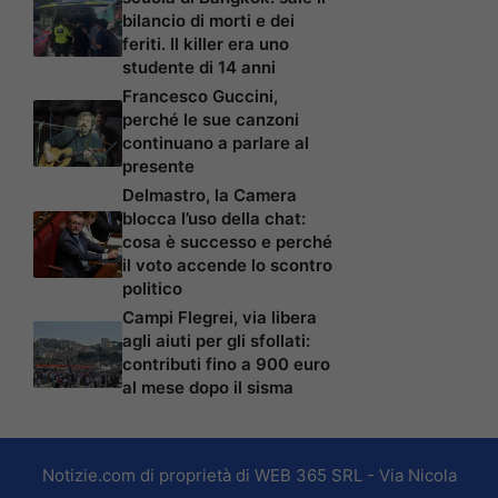
bilancio di morti e dei
feriti. Il killer era uno
studente di 14 anni
Francesco Guccini,
perché le sue canzoni
continuano a parlare al
presente
Delmastro, la Camera
blocca l’uso della chat:
cosa è successo e perché
il voto accende lo scontro
politico
Campi Flegrei, via libera
agli aiuti per gli sfollati:
contributi fino a 900 euro
al mese dopo il sisma
Notizie.com di proprietà di WEB 365 SRL - Via Nicola