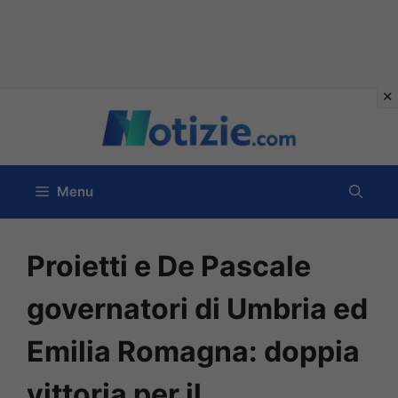
Vai
al
contenuto
Menu
Proietti e De Pascale
governatori di Umbria ed
Emilia Romagna: doppia
vittoria per il