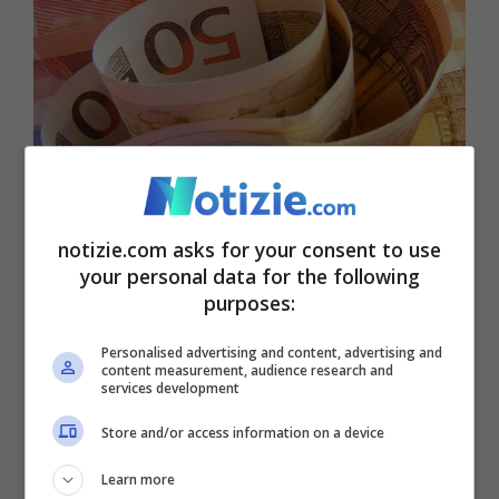
Quota 103 confermata dalla Manovra: i requisiti per
accedere alla pensione anticipata (Notizie.com)
notizie.com asks for your consent to use
your personal data for the following
Fra queste anche Quota 103, introdotta in
purposes:
via sperimentale nel 2023, poi confermata
Personalised advertising and content, advertising and
content measurement, audience research and
per l’anno successivo e adesso
services development
nuovamente prorogata. Non sono previste,
Store and/or access information on a device
come già accennato, alcune variazioni,
Learn more