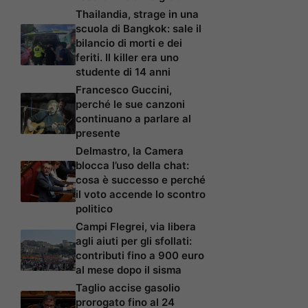
Thailandia, strage in una
scuola di Bangkok: sale il
bilancio di morti e dei
feriti. Il killer era uno
studente di 14 anni
Francesco Guccini,
perché le sue canzoni
continuano a parlare al
presente
Delmastro, la Camera
blocca l’uso della chat:
cosa è successo e perché
il voto accende lo scontro
politico
Campi Flegrei, via libera
agli aiuti per gli sfollati:
contributi fino a 900 euro
al mese dopo il sisma
Taglio accise gasolio
prorogato fino al 24