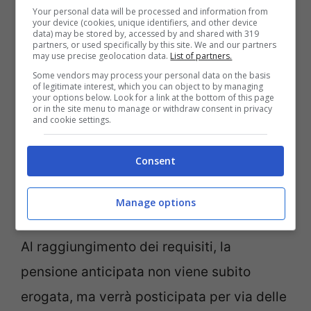
tutto rimarrà invariato rispetto all’anno in
Your personal data will be processed and information from
your device (cookies, unique identifiers, and other device
corso. Potranno, dunque, richiedere il
data) may be stored by, accessed by and shared with 319
partners, or used specifically by this site. We and our partners
pensionamento anticipato i lavoratori
che
may use precise geolocation data.
List of partners.
hanno compiuto il 62esimo anno di età e
Some vendors may process your personal data on the basis
of legitimate interest, which you can object to by managing
your options below. Look for a link at the bottom of this page
maturato 41 anni di contributi
. Di
or in the site menu to manage or withdraw consent in privacy
and cookie settings.
quest’ultimi, 35 devono essere ottenuti
senza tener conto di contributi figurativi
Consent
dovuti a disoccupazione, infortuni e
malattia.
Manage options
Al raggiungimento dei requisiti, la
pensione anticipata non viene subito
erogata, ma verrà posticipata per via delle