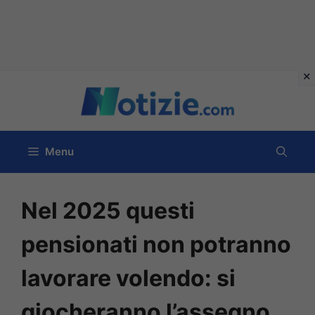
Vai
al
contenuto
Menu
Nel 2025 questi
pensionati non potranno
lavorare volendo: si
giocheranno l’assegno