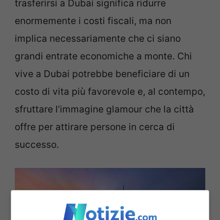
trasferirsi a Dubai significa ridurre
enormemente i costi fiscali, ma non
implica necessariamente che ci siano
grandi entrate economiche a monte. Chi
vive a Dubai potrebbe beneficiare di un
costo di vita più favorevole e, al contempo,
sfruttare l’immagine glamour che la città
offre per attirare persone in cerca di
successo.