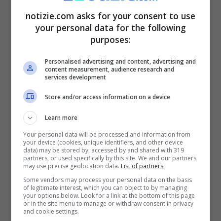
notizie.com asks for your consent to use
your personal data for the following
purposes:
Personalised advertising and content, advertising and
content measurement, audience research and
services development
Il sogno Dubai spesso permette a perfetti sconosciuti di
Store and/or access information on a device
spacciarsi per milionari – Notizie.com
Learn more
Il vero punto: un esperto di
Your personal data will be processed and information from
finanza non vi venderà mai un
your device (cookies, unique identifiers, and other device
data) may be stored by, accessed by and shared with 319
partners, or used specifically by this site. We and our partners
corso per diventare ricchi
may use precise geolocation data.
List of partners.
Some vendors may process your personal data on the basis
of legitimate interest, which you can object to by managing
A questo punto, c’è una domanda che
your options below. Look for a link at the bottom of this page
or in the site menu to manage or withdraw consent in privacy
dobbiamo porci: se qualcuno sa davvero
and cookie settings.