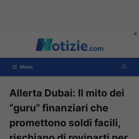
Vai
al
contenuto
Menu
Allerta Dubai: Il mito dei
“guru” finanziari che
promettono soldi facili,
rischiano di rovinarti per