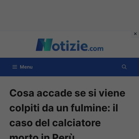
Vai
al
contenuto
Menu
Cosa accade se si viene
colpiti da un fulmine: il
caso del calciatore
morto in Perù