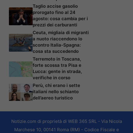
Taglio accise gasolio
prorogato fino al 24
agosto: cosa cambia per i
prezzi dei carburanti
Ceuta, migliaia di migranti
a nuoto riaccendono lo
scontro Italia-Spagna:
cosa sta succedendo
Terremoto in Toscana,
forte scossa tra Pisa e
Lucca: gente in strada,
verifiche in corso
Perù, chi erano i sette
italiani nello schianto
dell’aereo turistico
Notizie.com di proprietà di WEB 365 SRL - Via Nicola
Marchese 10, 00141 Roma (RM) - Codice Fiscale e