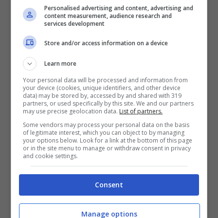
Personalised advertising and content, advertising and
content measurement, audience research and
services development
Store and/or access information on a device
Learn more
Your personal data will be processed and information from
your device (cookies, unique identifiers, and other device
data) may be stored by, accessed by and shared with 319
partners, or used specifically by this site. We and our partners
may use precise geolocation data.
List of partners.
Some vendors may process your personal data on the basis
“Non si ferma solo il cuore, i danni sono anche altri!”
of legitimate interest, which you can object to by managing
your options below. Look for a link at the bottom of this page
(Notizie.com)
or in the site menu to manage or withdraw consent in privacy
and cookie settings.
Non sono solo questi i danni possibili però,
Consent
spiega lo specialista:
“
Correnti così
elevate possono causare un’altra serie di
Manage options