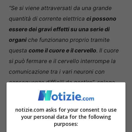
“Se si viene attraversati da una grande
quantità di corrente elettrica
ci possono
essere dei gravi effetti su una serie di
organi
che funzionano proprio tramite
questa
come il cuore e il cervello
. Il cuore
si può fermare e il cervello interrompe la
comunicazione tra i vari neuroni con
conseguenze difficili da gestire”
, spiega
così il
dottor Giacomo Monti
quando gli
chiediamo i motivi per cui un
fulmine
porta
notizie.com asks for your consent to use
all’arresto cardiaco.
your personal data for the following
purposes: