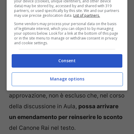
menzione della riduzione
. Milioni di
your device (cookies, unique identifiers, and other device
data) may be stored by, accessed by and shared with 319
partners, or used specifically by this site. We and our partners
italiani, per questo motivo, a partire dal 1°
may use precise geolocation data.
List of partners.
gennaio 2025, torneranno a versare
Some vendors may process your personal data on the basis
of legitimate interest, which you can object to by managing
l’importo di 90 euro che verrà
addebitato
your options below. Look for a link at the bottom of this page
or in the site menu to manage or withdraw consent in privacy
and cookie settings.
sulla bolletta dell’energia elettrica
e
suddiviso in 10 rate, come accade ormai
Consent
da diversi anni.
Manage options
Essendo la Manovra ancora in fase di
approvazione, non è escluso che, nel corso
della discussione in Aula,
possa arrivare
un emendamento per reinserire lo sconto
del Canone Rai nel testo.