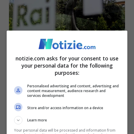
Canone Rai, non confermata la riduzione: l’importo da
notizie.com asks for your consent to use
pagare nel 2025 (Foto da Ansa) – Notizie.com
your personal data for the following
purposes:
La conferma della misura era stata
Personalised advertising and content, advertising and
content measurement, audience research and
annunciata, durante una conferenza
services development
stampa, anche dal ministro dell’Economia
Store and/or access information on a device
Giancarlo Giorgetti, ma, il testo approdato
Learn more
alla Camera dei Deputati
non farebbe
Your personal data will be processed and information from