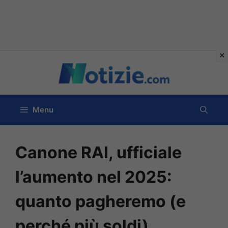
Vai
al
contenuto
Menu
Canone RAI, ufficiale
l’aumento nel 2025:
quanto pagheremo (e
perché più soldi)