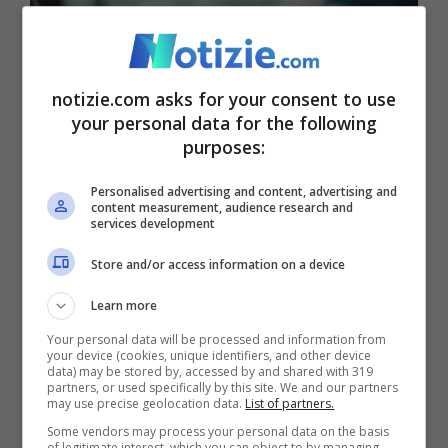
notizie.com asks for your consent to use
your personal data for the following
purposes:
Personalised advertising and content, advertising and
content measurement, audience research and
Lista cattivi pagatori, i metodi per conoscere la propria
services development
situazione debitoria (Notizie.com)
Store and/or access information on a device
Per poter capire se si è finiti in questa lista,
Learn more
che potrebbe precludere l’apertura di un
Your personal data will be processed and information from
your device (cookies, unique identifiers, and other device
mutuo o un finanziamento o, nei casi più
data) may be stored by, accessed by and shared with 319
partners, or used specifically by this site. We and our partners
gravi, di un conto corrente, esistono
may use precise geolocation data.
List of partners.
Some vendors may process your personal data on the basis
differenti metodi. Il
primo è quello di
of legitimate interest, which you can object to by managing