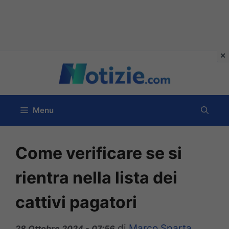
Vai
al
contenuto
Menu
Come verificare se si
rientra nella lista dei
cattivi pagatori
di
Marco Sparta
28 Ottobre 2024 - 07:56