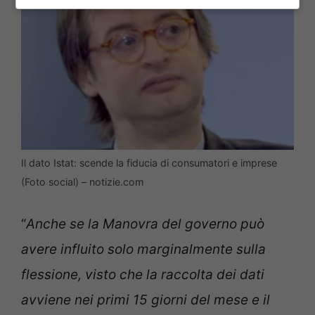
Il dato Istat: scende la fiducia di consumatori e imprese
(Foto social) – notizie.com
“
Anche se la Manovra del governo può
avere influito solo marginalmente sulla
flessione, visto che la raccolta dei dati
avviene nei primi 15 giorni del mese e il