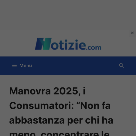
Vai
al
contenuto
Menu
Manovra 2025, i
Consumatori: “Non fa
abbastanza per chi ha
meno, concentrare le