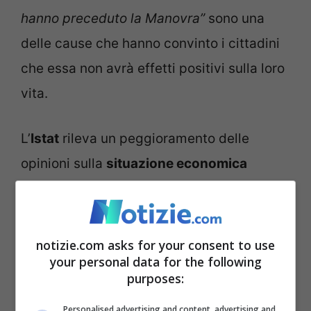
hanno preceduto la Manovra”
sono una
delle cause che hanno convinto i cittadini
che essa non avrà effetti positivi sulla loro
vita.
L’
Istat
rileva un peggioramento delle
opinioni sulla
situazione economica
generale e futura
da parte dei
consumatori, e il clima economico è in
calo. Per quanto riguarda le imprese
notizie.com asks for your consent to use
your personal data for the following
invece, l’indice di fiducia diminuisce nella
purposes:
manifattura mentre cresce nelle
Personalised advertising and content, advertising and