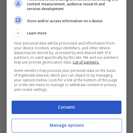
costruzioni e nel commercio al dettaglio.
content measurement, audience research and
services development
Si tratta di una stima, ma il clima peggiora
Store and/or access information on a device
portandosi su un livello minimo da aprile
Learn more
2021. “
L’indice di fiducia dei consumatori
Your personal data will be processed and information from
your device (cookies, unique identifiers, and other device
evidenzia un’evoluzione sfavorevole
data) may be stored by, accessed by and shared with 319
partners, or used specifically by this site. We and our partners
dovuta principalmente a un
may use precise geolocation data.
List of partners.
Some vendors may process your personal data on the basis
deterioramento delle opinioni sulla
of legitimate interest, which you can object to by managing
your options below. Look for a link at the bottom of this page
situazione economica generale e a un
or in the site menu to manage or withdraw consent in privacy
and cookie settings.
peggioramento delle aspettative”,
scrive
l’Istat in una nota.
Consent
Manage options