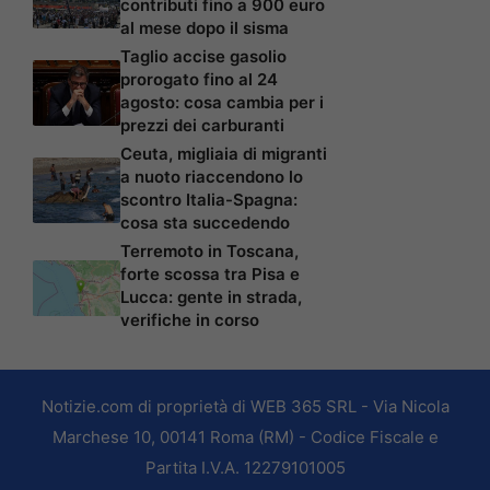
contributi fino a 900 euro
al mese dopo il sisma
Taglio accise gasolio
prorogato fino al 24
agosto: cosa cambia per i
prezzi dei carburanti
Ceuta, migliaia di migranti
a nuoto riaccendono lo
scontro Italia-Spagna:
cosa sta succedendo
Terremoto in Toscana,
forte scossa tra Pisa e
Lucca: gente in strada,
verifiche in corso
Notizie.com di proprietà di WEB 365 SRL - Via Nicola
Marchese 10, 00141 Roma (RM) - Codice Fiscale e
Partita I.V.A. 12279101005