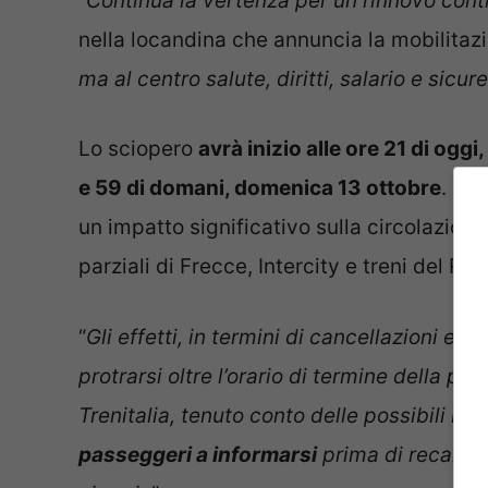
“
Continua la vertenza per un rinnovo cont
nella locandina che annuncia la mobilitazi
ma al centro salute, diritti, salario e sicur
Lo sciopero
avrà inizio alle ore 21 di oggi
e 59 di domani, domenica 13 ottobre
. Se
un impatto significativo sulla circolazione
parziali di Frecce, Intercity e treni del Reg
“
Gli effetti, in termini di cancellazioni e r
protrarsi oltre l’orario di termine della pr
Trenitalia, tenuto conto delle possibili imp
passeggeri a informarsi
prima di recarsi 