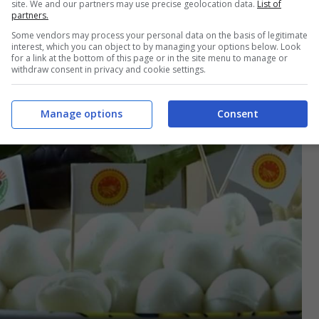
site. We and our partners may use precise geolocation data.
List of
partners.
Some vendors may process your personal data on the basis of legitimate
interest, which you can object to by managing your options below. Look
for a link at the bottom of this page or in the site menu to manage or
withdraw consent in privacy and cookie settings.
Manage options
Consent