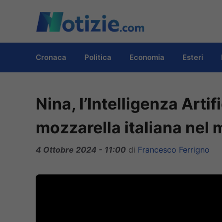
Vai
al
contenuto
Cronaca
Politica
Economia
Esteri
Nina, l’Intelligenza Arti
mozzarella italiana nel
4 Ottobre 2024 - 11:00
di
Francesco Ferrigno