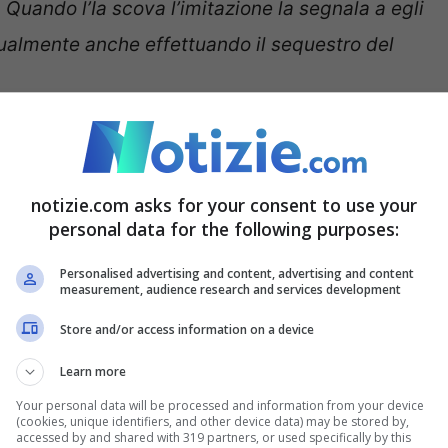
. Quando l’Ia scova l’imitazione la segnala a egli
ntualmente anche effettuando il sequestro del
ietà Farzati spa. Nina è anche il nome di una
 storia del comparto. L’Ia è in grado di
notizie.com asks for your consent to use your
nticità degli incarti
. Il sistema si basa su una
personal data for the following purposes:
o di miglioramento continuo e che cerca e
Personalised advertising and content, advertising and content
, tutti i riferimenti che incontra sulla
measurement, audience research and services development
Store and/or access information on a device
Learn more
Your personal data will be processed and information from your device
(cookies, unique identifiers, and other device data) may be stored by,
accessed by and shared with 319 partners, or used specifically by this