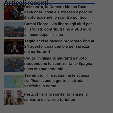
Articoli recenti
Delmastro, la Camera blocca l’uso
della chat: cosa è successo e perché
il voto accende lo scontro politico
Campi Flegrei, via libera agli aiuti per
gli sfollati: contributi fino a 900 euro
al mese dopo il sisma
Taglio accise gasolio prorogato fino al
24 agosto: cosa cambia per i prezzi
dei carburanti
Ceuta, migliaia di migranti a nuoto
riaccendono lo scontro Italia-Spagna:
cosa sta succedendo
Terremoto in Toscana, forte scossa
tra Pisa e Lucca: gente in strada,
verifiche in corso
Perù, chi erano i sette italiani nello
schianto dell’aereo turistico