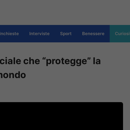
Inchieste
Interviste
Sport
Benessere
Curiosi
ficiale che “protegge” la
 mondo