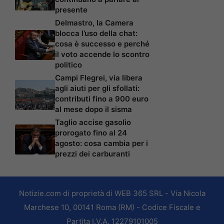
presente
Delmastro, la Camera
blocca l’uso della chat:
cosa è successo e perché
il voto accende lo scontro
politico
Campi Flegrei, via libera
agli aiuti per gli sfollati:
contributi fino a 900 euro
al mese dopo il sisma
Taglio accise gasolio
prorogato fino al 24
agosto: cosa cambia per i
prezzi dei carburanti
Notizie.com di proprietà di WEB 365 SRL - Via Nicola
Marchese 10, 00141 Roma (RM) - Codice Fiscale e
Partita I.V.A. 12279101005