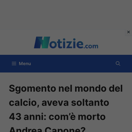
Vai
al
contenuto
Menu
Sgomento nel mondo del
calcio, aveva soltanto
43 anni: com’è morto
Andrea Capone?