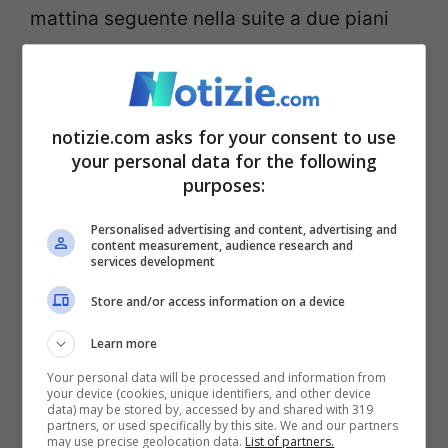
mattina seguente nella suite a due piani
dove alloggiava.
Chi era Andrea Capone?
notizie.com asks for your consent to use
La carriera ed il cordoglio
your personal data for the following
purposes:
del Cagliari, dov’era
Personalised advertising and content, advertising and
cresciuto e dove aveva
content measurement, audience research and
services development
esordito
Store and/or access information on a device
Learn more
Andrea Capone
nasce nel 1981 e cresce
Your personal data will be processed and information from
calcisticamente nelle giovanili del
Cagliari
your device (cookies, unique identifiers, and other device
data) may be stored by, accessed by and shared with 319
Calcio
. La sua carriera lo vede passare
partners, or used specifically by this site. We and our partners
may use precise geolocation data.
List of partners.